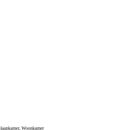
Slaapkamer
,
Woonkamer