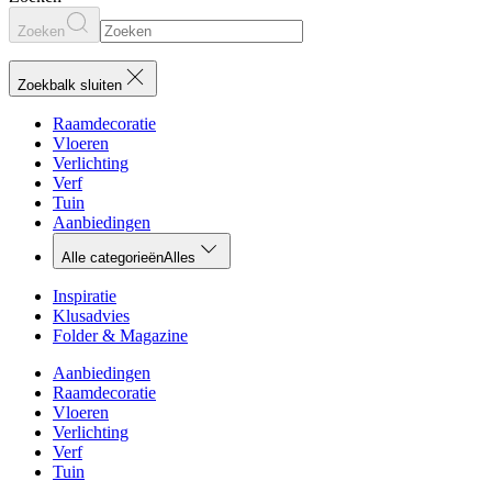
Zoeken
Zoekbalk sluiten
Raamdecoratie
Vloeren
Verlichting
Verf
Tuin
Aanbiedingen
Alle categorieën
Alles
Inspiratie
Klusadvies
Folder & Magazine
Aanbiedingen
Raamdecoratie
Vloeren
Verlichting
Verf
Tuin