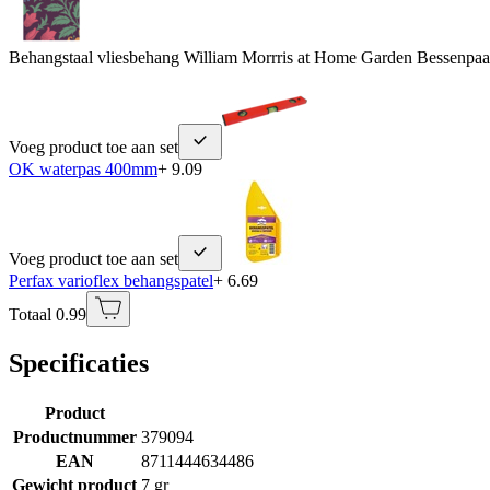
Behangstaal vliesbehang William Morrris at Home Garden Bessenpaa
Voeg product toe aan set
OK waterpas 400mm
+ 9.09
Voeg product toe aan set
Perfax varioflex behangspatel
+ 6.69
Totaal 0.99
Specificaties
Product
Productnummer
379094
EAN
8711444634486
Gewicht product
7 gr