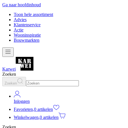
Ga naar hoofdinhoud
Toon hele assortiment
Advies
Klantenservice
Actie
Wooninspiratie
Bouwmarkten
Karwei
Zoeken
Zoeken
Inloggen
Favorieten
,
0 artikelen
Winkelwagen
,
0 artikelen
Zoeken