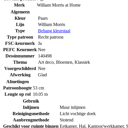
Merk
William Morris at Home
Algemeen
Kleur
Paars
Lijn
William Morris
Type
Behang kleurstaal
Type patroon
Recht patroon
FSC-keurmerk
Ja
PEFC Keurmerk
Nee
Dessinnummer
140498
Thema
Art deco
,
Bloemen
,
Klassiek
Voorgeschilderd
Nee
Afwerking
Glad
Afmetingen
Patroonhoogte
53 cm
Lengte op rol
10.05 m
Gebruik
Inlijmen
Muur inlijmen
Reinigingsmethode
Licht vochtige doek
Aanbrengmethode
Stotend
Geschikt voor ruimte binnen
Eetkamer
,
Hal
,
Kantoor/werkkamer
,