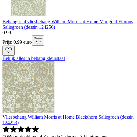
Behangstaal vliesbehang William Morris at Home Marigold Fibrous
Saliegroen (dessin 124256)
0
.
99
Prijs: 0.99 euro
Bekijk alles in behang kleurstaal
Vliesbehang William Morris at Home Blackthorn Saliegroen (dessin
124253)
(
3
)
Beoordeeld met 4.3 van de 5 sterren, 3 klantreviews