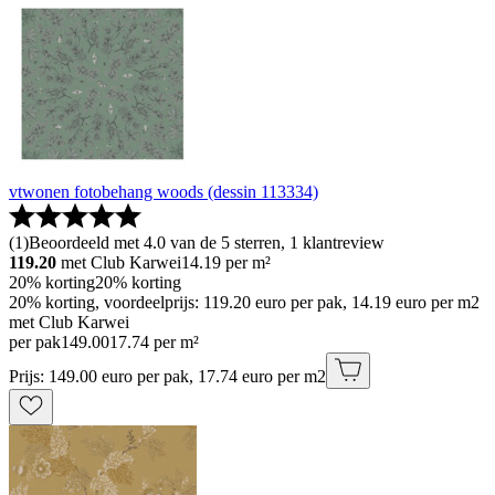
vtwonen fotobehang woods (dessin 113334)
(
1
)
Beoordeeld met 4.0 van de 5 sterren, 1 klantreview
119.20
met Club Karwei
14.19
per m²
20% korting
20% korting
20% korting, voordeelprijs: 119.20 euro per pak, 14.19 euro per m2
met Club Karwei
per pak
149
.
00
17.74 per m²
Prijs: 149.00 euro per pak, 17.74 euro per m2