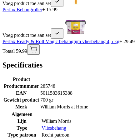
Voeg product toe aan set
Perfax Behangroller
+ 15.99
Voeg product toe aan set
Perfax Ready & Roll Magic behanglijm vliesbehang 4,5 kg
+ 29.49
Totaal 59.99
Specificaties
Product
Productnummer
285748
EAN
5011583615388
Gewicht product
700 gr
Merk
William Morris at Home
Algemeen
Lijn
William Morris
Type
Vliesbehang
Type patroon
Recht patroon