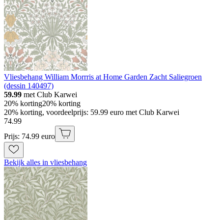
Vliesbehang William Morrris at Home Garden Zacht Saliegroen
(dessin 140497)
59.99
met Club Karwei
20% korting
20% korting
20% korting, voordeelprijs: 59.99 euro met Club Karwei
74
.
99
Prijs: 74.99 euro
Bekijk alles in vliesbehang