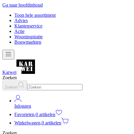
Ga naar hoofdinhoud
Toon hele assortiment
Advies
Klantenservice
Actie
Wooninspiratie
Bouwmarkten
Karwei
Zoeken
Zoeken
Inloggen
Favorieten
,
0 artikelen
Winkelwagen
,
0 artikelen
Zoeken