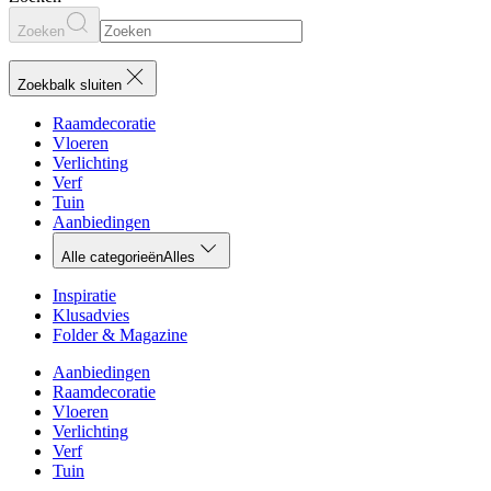
Zoeken
Zoekbalk sluiten
Raamdecoratie
Vloeren
Verlichting
Verf
Tuin
Aanbiedingen
Alle categorieën
Alles
Inspiratie
Klusadvies
Folder & Magazine
Aanbiedingen
Raamdecoratie
Vloeren
Verlichting
Verf
Tuin