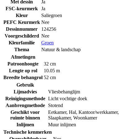
Met dessin
Ja
FSC-keurmerk
Ja
Kleur
Saliegroen
PEFC Keurmerk
Nee
Dessinnummer
124256
Voorgeschilderd
Nee
Kleurfamilie
Groen
Thema
Natuur & landschap
Afmetingen
Patroonhoogte
32 cm
Lengte op rol
10.05 m
Breedte behangrol
52 cm
Gebruik
Lijmadvies
Vliesbehanglijm
Reinigingsmethode
Licht vochtige doek
Aanbrengmethode
Stotend
Geschikt voor
Eetkamer
,
Hal
,
Kantoor/werkkamer
,
ruimte binnen
Slaapkamer
,
Woonkamer
Inlijmen
Muur inlijmen
Technische kenmerken
Overschilderbaar
Nee