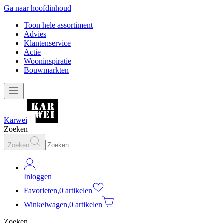
Ga naar hoofdinhoud
Toon hele assortiment
Advies
Klantenservice
Actie
Wooninspiratie
Bouwmarkten
Karwei
Zoeken
Zoeken
Inloggen
Favorieten
,
0 artikelen
Winkelwagen
,
0 artikelen
Zoeken