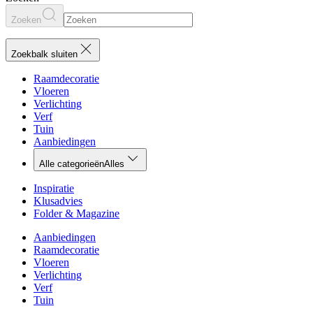
Zoeken
Zoekbalk sluiten
Raamdecoratie
Vloeren
Verlichting
Verf
Tuin
Aanbiedingen
Alle categorieën
Alles
Inspiratie
Klusadvies
Folder & Magazine
Aanbiedingen
Raamdecoratie
Vloeren
Verlichting
Verf
Tuin