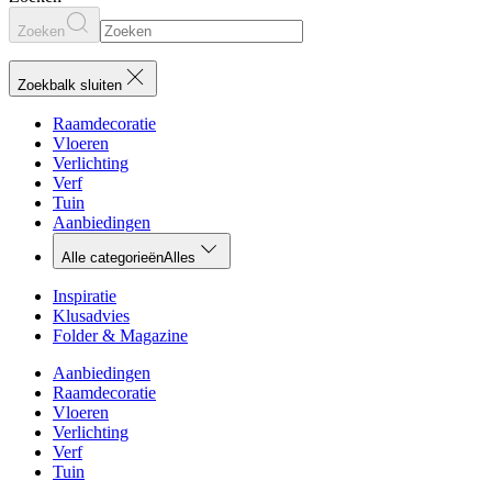
Zoeken
Zoekbalk sluiten
Raamdecoratie
Vloeren
Verlichting
Verf
Tuin
Aanbiedingen
Alle categorieën
Alles
Inspiratie
Klusadvies
Folder & Magazine
Aanbiedingen
Raamdecoratie
Vloeren
Verlichting
Verf
Tuin