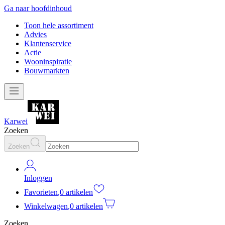
Ga naar hoofdinhoud
Toon hele assortiment
Advies
Klantenservice
Actie
Wooninspiratie
Bouwmarkten
Karwei
Zoeken
Zoeken
Inloggen
Favorieten
,
0 artikelen
Winkelwagen
,
0 artikelen
Zoeken