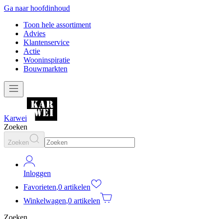
Ga naar hoofdinhoud
Toon hele assortiment
Advies
Klantenservice
Actie
Wooninspiratie
Bouwmarkten
Karwei
Zoeken
Zoeken
Inloggen
Favorieten
,
0 artikelen
Winkelwagen
,
0 artikelen
Zoeken