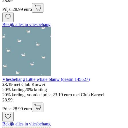
28
.
99
Prijs: 28.99 euro
Bekijk alles in vliesbehang
Vliesbehang Little whale blauw (dessin 145527)
23.19
met Club Karwei
20% korting
20% korting
20% korting, voordeelprijs: 23.19 euro met Club Karwei
28
.
99
Prijs: 28.99 euro
Bekijk alles in vliesbehang