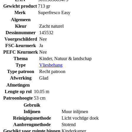
Gewicht product
713 gr
Merk
Superfresco Easy
Algemeen
Kleur
Zacht naturel
Dessinnummer
145532
Voorgeschilderd
Nee
FSC-keurmerk
Ja
PEFC Keurmerk
Nee
Thema
Kinder
,
Natuur & landschap
Type
Vliesbehang
Type patroon
Recht patroon
Afwerking
Glad
Afmetingen
Lengte op rol
10.05 m
Patroonhoogte
53 cm
Gebruik
Inlijmen
Muur inlijmen
Reinigingsmethode
Licht vochtige doek
Aanbrengmethode
Stotend
Geschikt voor ruimte binnen
Kinderkamer