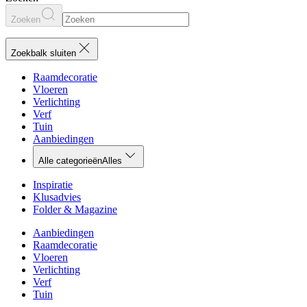
Zoeken
Zoekbalk sluiten
Raamdecoratie
Vloeren
Verlichting
Verf
Tuin
Aanbiedingen
Alle categorieën
Alles
Inspiratie
Klusadvies
Folder & Magazine
Aanbiedingen
Raamdecoratie
Vloeren
Verlichting
Verf
Tuin