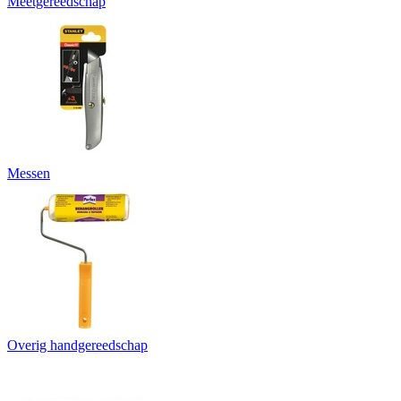
Meetgereedschap
Messen
Overig handgereedschap