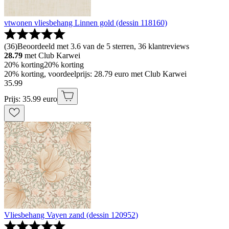
vtwonen vliesbehang Linnen gold (dessin 118160)
(
36
)
Beoordeeld met 3.6 van de 5 sterren, 36 klantreviews
28.79
met Club Karwei
20% korting
20% korting
20% korting, voordeelprijs: 28.79 euro met Club Karwei
35
.
99
Prijs: 35.99 euro
Vliesbehang Vayen zand (dessin 120952)