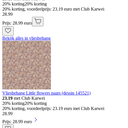
20% korting
20% korting
20% korting, voordeelprijs: 23.19 euro met Club Karwei
28
.
99
Prijs: 28.99 euro
Bekijk alles in vliesbehang
Vliesbehang Little flowers paars (dessin 145521)
23.19
met Club Karwei
20% korting
20% korting
20% korting, voordeelprijs: 23.19 euro met Club Karwei
28
.
99
Prijs: 28.99 euro