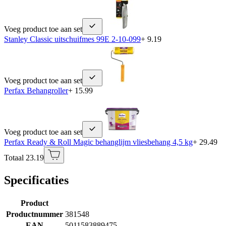
Voeg product toe aan set
Stanley Classic uitschuifmes 99E 2-10-099
+ 9.19
Voeg product toe aan set
Perfax Behangroller
+ 15.99
Voeg product toe aan set
Perfax Ready & Roll Magic behanglijm vliesbehang 4,5 kg
+ 29.49
Totaal 23.19
Specificaties
Product
Productnummer
381548
EAN
5011583889475