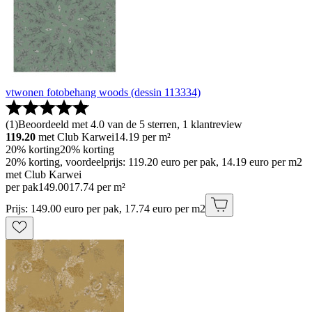
vtwonen fotobehang woods (dessin 113334)
(
1
)
Beoordeeld met 4.0 van de 5 sterren, 1 klantreview
119.20
met Club Karwei
14.19
per m²
20% korting
20% korting
20% korting, voordeelprijs: 119.20 euro per pak, 14.19 euro per m2
met Club Karwei
per pak
149
.
00
17.74 per m²
Prijs: 149.00 euro per pak, 17.74 euro per m2