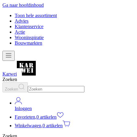
Ga naar hoofdinhoud
Toon hele assortiment
Advies
Klantenservice
Actie
Wooninspiratie
Bouwmarkten
Karwei
Zoeken
Zoeken
Inloggen
Favorieten
,
0 artikelen
Winkelwagen
,
0 artikelen
Zoeken