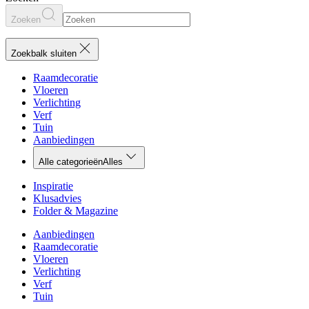
Zoeken
Zoekbalk sluiten
Raamdecoratie
Vloeren
Verlichting
Verf
Tuin
Aanbiedingen
Alle categorieën
Alles
Inspiratie
Klusadvies
Folder & Magazine
Aanbiedingen
Raamdecoratie
Vloeren
Verlichting
Verf
Tuin