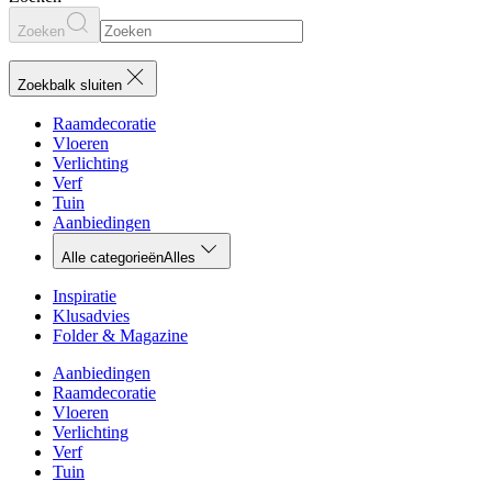
Zoeken
Zoekbalk sluiten
Raamdecoratie
Vloeren
Verlichting
Verf
Tuin
Aanbiedingen
Alle categorieën
Alles
Inspiratie
Klusadvies
Folder & Magazine
Aanbiedingen
Raamdecoratie
Vloeren
Verlichting
Verf
Tuin