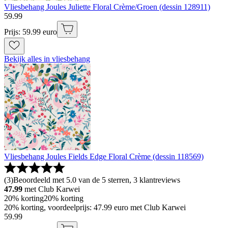
Vliesbehang Joules Juliette Floral Crème/Groen (dessin 128911)
59
.
99
Prijs: 59.99 euro
Bekijk alles in vliesbehang
Vliesbehang Joules Fields Edge Floral Crème (dessin 118569)
(
3
)
Beoordeeld met 5.0 van de 5 sterren, 3 klantreviews
47.99
met Club Karwei
20% korting
20% korting
20% korting, voordeelprijs: 47.99 euro met Club Karwei
59
.
99