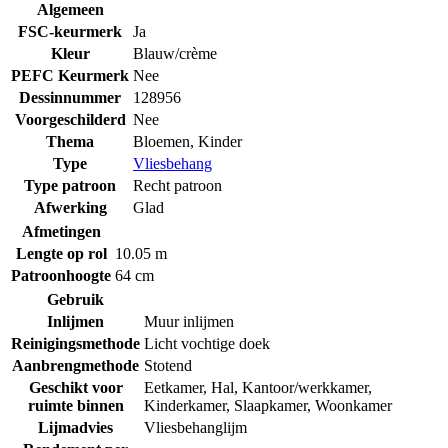
Algemeen
FSC-keurmerk
Ja
Kleur
Blauw/crème
PEFC Keurmerk
Nee
Dessinnummer
128956
Voorgeschilderd
Nee
Thema
Bloemen
,
Kinder
Type
Vliesbehang
Type patroon
Recht patroon
Afwerking
Glad
Afmetingen
Lengte op rol
10.05 m
Patroonhoogte
64 cm
Gebruik
Inlijmen
Muur inlijmen
Reinigingsmethode
Licht vochtige doek
Aanbrengmethode
Stotend
Geschikt voor
Eetkamer
,
Hal
,
Kantoor/werkkamer
,
ruimte binnen
Kinderkamer
,
Slaapkamer
,
Woonkamer
Lijmadvies
Vliesbehanglijm