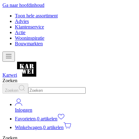
Ga naar hoofdinhoud
Toon hele assortiment
Advies
Klantenservice
Actie
Wooninspiratie
Bouwmarkten
Karwei
Zoeken
Zoeken
Inloggen
Favorieten
,
0 artikelen
Winkelwagen
,
0 artikelen
Zoeken