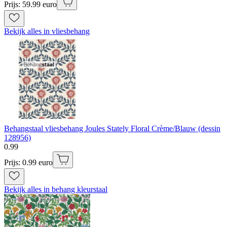
Prijs: 59.99 euro
Bekijk alles in vliesbehang
Behangstaal vliesbehang Joules Stately Floral Crème/Blauw (dessin
128956)
0
.
99
Prijs: 0.99 euro
Bekijk alles in behang kleurstaal