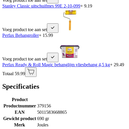
Voeg product toe aan set
Stanley Classic uitschuifmes 99E 2-10-099
+ 9.19
Voeg product toe aan set
Perfax Behangroller
+ 15.99
Voeg product toe aan set
Perfax Ready & Roll Magic behanglijm vliesbehang 4,5 kg
+ 29.49
Totaal 59.99
Specificaties
Product
Productnummer
379156
EAN
5011583668865
Gewicht product
690 gr
Merk
Joules