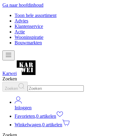
Ga naar hoofdinhoud
Toon hele assortiment
Advies
Klantenservice
Actie
Wooninspiratie
Bouwmarkten
Karwei
Zoeken
Zoeken
Inloggen
Favorieten
,
0 artikelen
Winkelwagen
,
0 artikelen
Zoeken