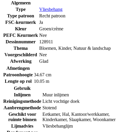
Algemeen
Type
Vliesbehang
Type patroon
Recht patroon
FSC-keurmerk
Ja
Kleur
Groen/crème
PEFC Keurmerk
Nee
Dessinnummer
128911
Thema
Bloemen
,
Kinder
,
Natuur & landschap
Voorgeschilderd
Nee
Afwerking
Glad
Afmetingen
Patroonhoogte
34.67 cm
Lengte op rol
10.05 m
Gebruik
Inlijmen
Muur inlijmen
Reinigingsmethode
Licht vochtige doek
Aanbrengmethode
Stotend
Geschikt voor
Eetkamer
,
Hal
,
Kantoor/werkkamer
,
ruimte binnen
Kinderkamer
,
Slaapkamer
,
Woonkamer
Lijmadvies
Vliesbehanglijm