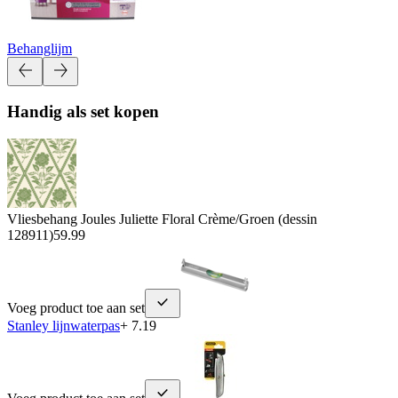
Behanglijm
Handig als set kopen
Vliesbehang Joules Juliette Floral Crème/Groen (dessin
128911)
59.99
Voeg product toe aan set
Stanley lijnwaterpas
+ 7.19