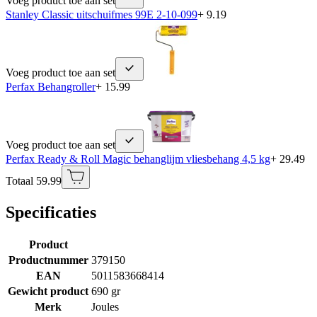
Voeg product toe aan set
Stanley Classic uitschuifmes 99E 2-10-099
+ 9.19
Voeg product toe aan set
Perfax Behangroller
+ 15.99
Voeg product toe aan set
Perfax Ready & Roll Magic behanglijm vliesbehang 4,5 kg
+ 29.49
Totaal 59.99
Specificaties
Product
Productnummer
379150
EAN
5011583668414
Gewicht product
690 gr
Merk
Joules