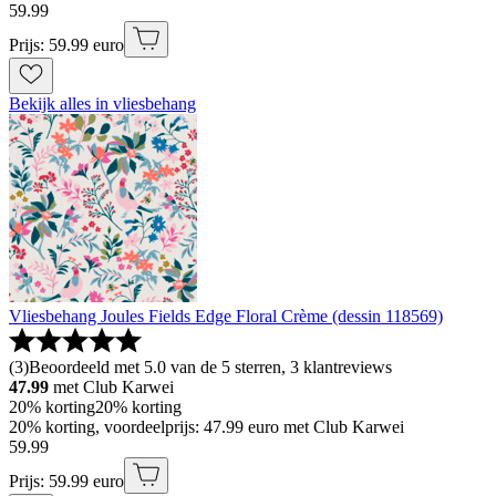
59
.
99
Prijs: 59.99 euro
Bekijk alles in vliesbehang
Vliesbehang Joules Fields Edge Floral Crème (dessin 118569)
(
3
)
Beoordeeld met 5.0 van de 5 sterren, 3 klantreviews
47.99
met Club Karwei
20% korting
20% korting
20% korting, voordeelprijs: 47.99 euro met Club Karwei
59
.
99
Prijs: 59.99 euro