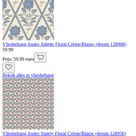
Vliesbehang Joules Juliette Floral Crème/Blauw (dessin 128908)
59
.
99
Prijs: 59.99 euro
Bekijk alles in vliesbehang
Vliesbehang Joules Stately Floral Crème/Blauw (dessin 128956)