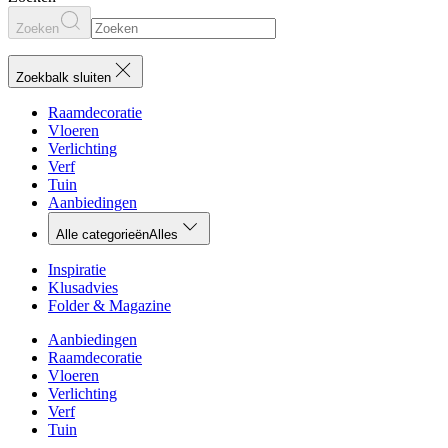
Zoeken
Zoekbalk sluiten
Raamdecoratie
Vloeren
Verlichting
Verf
Tuin
Aanbiedingen
Alle categorieën
Alles
Inspiratie
Klusadvies
Folder & Magazine
Aanbiedingen
Raamdecoratie
Vloeren
Verlichting
Verf
Tuin