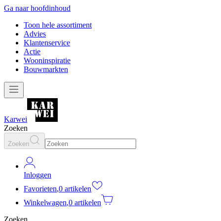
Ga naar hoofdinhoud
Toon hele assortiment
Advies
Klantenservice
Actie
Wooninspiratie
Bouwmarkten
Karwei
Zoeken
Zoeken
Inloggen
Favorieten
,
0 artikelen
Winkelwagen
,
0 artikelen
Zoeken