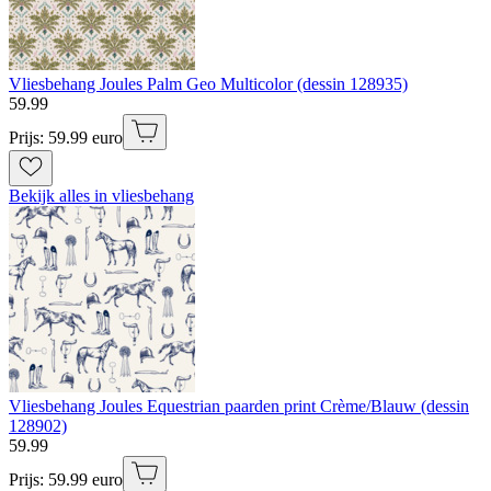
Vliesbehang Joules Palm Geo Multicolor (dessin 128935)
59
.
99
Prijs: 59.99 euro
Bekijk alles in vliesbehang
Vliesbehang Joules Equestrian paarden print Crème/Blauw (dessin
128902)
59
.
99
Prijs: 59.99 euro