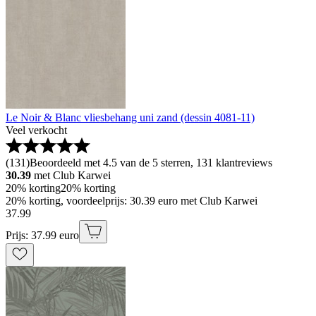
Le Noir & Blanc vliesbehang uni zand (dessin 4081-11)
Veel verkocht
(
131
)
Beoordeeld met 4.5 van de 5 sterren, 131 klantreviews
30.39
met Club Karwei
20% korting
20% korting
20% korting, voordeelprijs: 30.39 euro met Club Karwei
37
.
99
Prijs: 37.99 euro