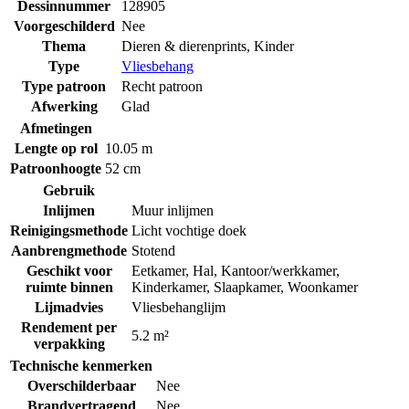
Dessinnummer
128905
Voorgeschilderd
Nee
Thema
Dieren & dierenprints
,
Kinder
Type
Vliesbehang
Type patroon
Recht patroon
Afwerking
Glad
Afmetingen
Lengte op rol
10.05 m
Patroonhoogte
52 cm
Gebruik
Inlijmen
Muur inlijmen
Reinigingsmethode
Licht vochtige doek
Aanbrengmethode
Stotend
Geschikt voor
Eetkamer
,
Hal
,
Kantoor/werkkamer
,
ruimte binnen
Kinderkamer
,
Slaapkamer
,
Woonkamer
Lijmadvies
Vliesbehanglijm
Rendement per
5.2 m²
verpakking
Technische kenmerken
Overschilderbaar
Nee
Brandvertragend
Nee