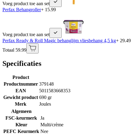
Voeg product toe aan set
Perfax Behangroller
+ 15.99
Voeg product toe aan set
Perfax Ready & Roll Magic behanglijm vliesbehang 4,5 kg
+ 29.49
Totaal 59.99
Specificaties
Product
Productnummer
379148
EAN
5011583668353
Gewicht product
690 gr
Merk
Joules
Algemeen
FSC-keurmerk
Ja
Kleur
Multi/crème
PEFC Keurmerk
Nee