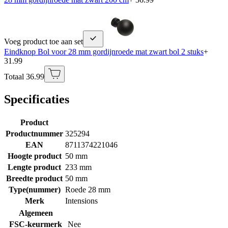
Voeg product toe aan set
Eindknop Bol voor 28 mm gordijnroede mat zwart bol 2 stuks
+
31.99
Totaal 36.99
Specificaties
Product
Productnummer
325294
EAN
8711374221046
Hoogte product
50 mm
Lengte product
233 mm
Breedte product
50 mm
Type(nummer)
Roede 28 mm
Merk
Intensions
Algemeen
FSC-keurmerk
Nee