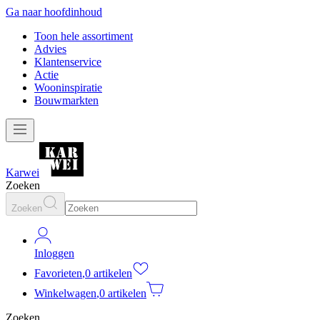
Ga naar hoofdinhoud
Toon hele assortiment
Advies
Klantenservice
Actie
Wooninspiratie
Bouwmarkten
Karwei
Zoeken
Zoeken
Inloggen
Favorieten
,
0 artikelen
Winkelwagen
,
0 artikelen
Zoeken