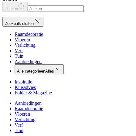
Zoeken
Zoekbalk sluiten
Raamdecoratie
Vloeren
Verlichting
Verf
Tuin
Aanbiedingen
Alle categorieën
Alles
Inspiratie
Klusadvies
Folder & Magazine
Aanbiedingen
Raamdecoratie
Vloeren
Verlichting
Verf
Tuin