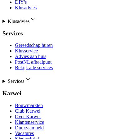
DIY's
Klusadvies
Klusadvies
Services
Gereedschap huren
Klusservice
Advies aan huis
PostNL afhaalpunt
Bekijk alle services
Services
Karwei
Bouwmarkten
Club Karwei
Over Karwei
Klantenservice
Duurzaamheid
Vacatures
Nieuwsbrief