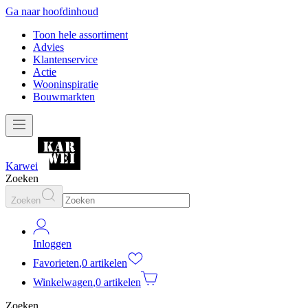
Ga naar hoofdinhoud
Toon hele assortiment
Advies
Klantenservice
Actie
Wooninspiratie
Bouwmarkten
Karwei
Zoeken
Zoeken
Inloggen
Favorieten
,
0 artikelen
Winkelwagen
,
0 artikelen
Zoeken