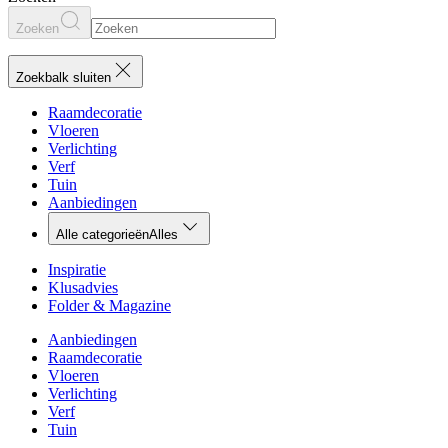
Zoeken
Zoekbalk sluiten
Raamdecoratie
Vloeren
Verlichting
Verf
Tuin
Aanbiedingen
Alle categorieën
Alles
Inspiratie
Klusadvies
Folder & Magazine
Aanbiedingen
Raamdecoratie
Vloeren
Verlichting
Verf
Tuin