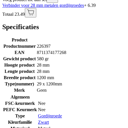
Verbinder voor 28 mm metalen gordijnroedes
+ 6.39
Totaal 23.49
Specificaties
Product
Productnummer
226397
EAN
8711374177268
Gewicht product
580 gr
Hoogte product
28 mm
Lengte product
28 mm
Breedte product
1200 mm
Type(nummer)
29 x 1200mm
Merk
Geen
Algemeen
FSC-keurmerk
Nee
PEFC Keurmerk
Nee
Type
Gordijnroede
Kleurfamilie
Zwart