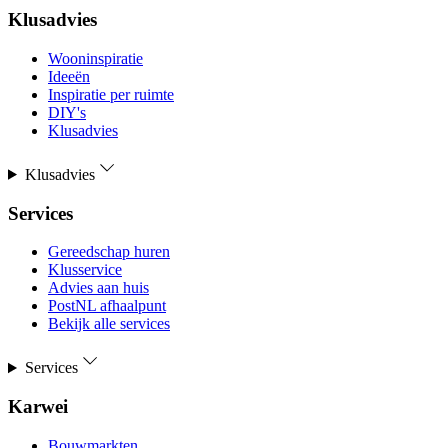
Klusadvies
Wooninspiratie
Ideeën
Inspiratie per ruimte
DIY's
Klusadvies
Klusadvies
Services
Gereedschap huren
Klusservice
Advies aan huis
PostNL afhaalpunt
Bekijk alle services
Services
Karwei
Bouwmarkten