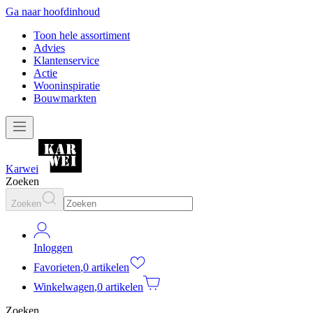
Ga naar hoofdinhoud
Toon hele assortiment
Advies
Klantenservice
Actie
Wooninspiratie
Bouwmarkten
Karwei
Zoeken
Zoeken
Inloggen
Favorieten
,
0 artikelen
Winkelwagen
,
0 artikelen
Zoeken