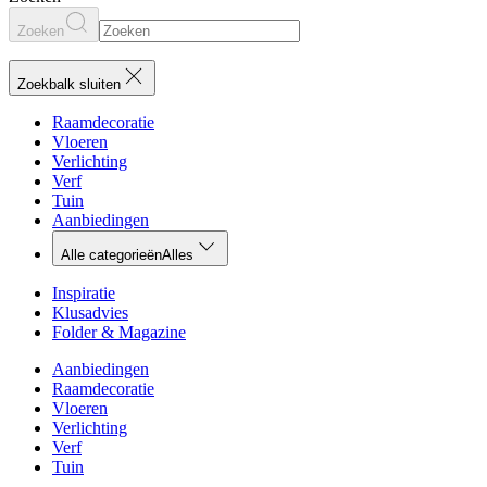
Zoeken
Zoekbalk sluiten
Raamdecoratie
Vloeren
Verlichting
Verf
Tuin
Aanbiedingen
Alle categorieën
Alles
Inspiratie
Klusadvies
Folder & Magazine
Aanbiedingen
Raamdecoratie
Vloeren
Verlichting
Verf
Tuin