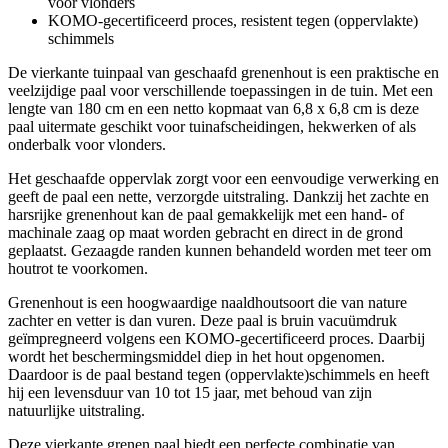
voor vlonders
KOMO-gecertificeerd proces, resistent tegen (oppervlakte)
schimmels
De vierkante tuinpaal van geschaafd grenenhout is een praktische en
veelzijdige paal voor verschillende toepassingen in de tuin. Met een
lengte van 180 cm en een netto kopmaat van 6,8 x 6,8 cm is deze
paal uitermate geschikt voor tuinafscheidingen, hekwerken of als
onderbalk voor vlonders.
Het geschaafde oppervlak zorgt voor een eenvoudige verwerking en
geeft de paal een nette, verzorgde uitstraling. Dankzij het zachte en
harsrijke grenenhout kan de paal gemakkelijk met een hand- of
machinale zaag op maat worden gebracht en direct in de grond
geplaatst. Gezaagde randen kunnen behandeld worden met teer om
houtrot te voorkomen.
Grenenhout is een hoogwaardige naaldhoutsoort die van nature
zachter en vetter is dan vuren. Deze paal is bruin vacuümdruk
geïmpregneerd volgens een KOMO-gecertificeerd proces. Daarbij
wordt het beschermingsmiddel diep in het hout opgenomen.
Daardoor is de paal bestand tegen (oppervlakte)schimmels en heeft
hij een levensduur van 10 tot 15 jaar, met behoud van zijn
natuurlijke uitstraling.
Deze vierkante grenen paal biedt een perfecte combinatie van