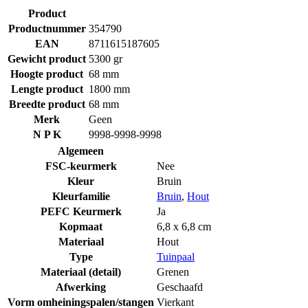
Product
Productnummer
354790
EAN
8711615187605
Gewicht product
5300 gr
Hoogte product
68 mm
Lengte product
1800 mm
Breedte product
68 mm
Merk
Geen
N P K
9998-9998-9998
Algemeen
FSC-keurmerk
Nee
Kleur
Bruin
Kleurfamilie
Bruin
,
Hout
PEFC Keurmerk
Ja
Kopmaat
6,8 x 6,8 cm
Materiaal
Hout
Type
Tuinpaal
Materiaal (detail)
Grenen
Afwerking
Geschaafd
Vorm omheiningspalen/stangen
Vierkant