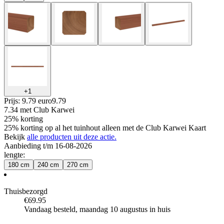
+
1
Prijs: 9.79 euro
9
.
79
7.34
met Club Karwei
25% korting
25% korting op al het tuinhout alleen met de Club Karwei Kaart
Bekijk
alle producten uit deze actie.
Aanbieding t/m 16-08-2026
lengte
:
180 cm
240 cm
270 cm
Thuisbezorgd
€69.95
Vandaag besteld, maandag 10 augustus in huis