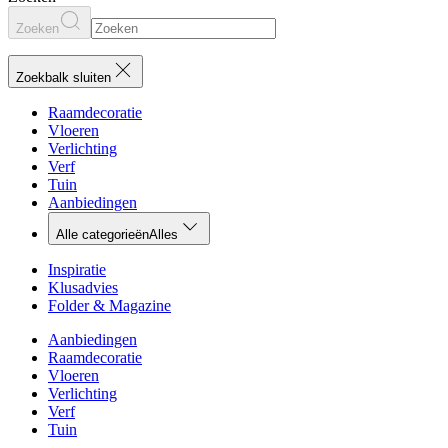
Zoeken
Zoekbalk sluiten
Raamdecoratie
Vloeren
Verlichting
Verf
Tuin
Aanbiedingen
Alle categorieën
Alles
Inspiratie
Klusadvies
Folder & Magazine
Aanbiedingen
Raamdecoratie
Vloeren
Verlichting
Verf
Tuin