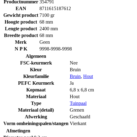
Productnummer
354791
EAN
8711615187612
Gewicht product
7100 gr
Hoogte product
68 mm
Lengte product
2400 mm
Breedte product
68 mm
Merk
Geen
N P K
9998-9998-9998
Algemeen
FSC-keurmerk
Nee
Kleur
Bruin
Kleurfamilie
Bruin
,
Hout
PEFC Keurmerk
Ja
Kopmaat
6,8 x 6,8 cm
Materiaal
Hout
Type
Tuinpaal
Materiaal (detail)
Grenen
Afwerking
Geschaafd
Vorm omheiningspalen/stangen
Vierkant
Afmetingen