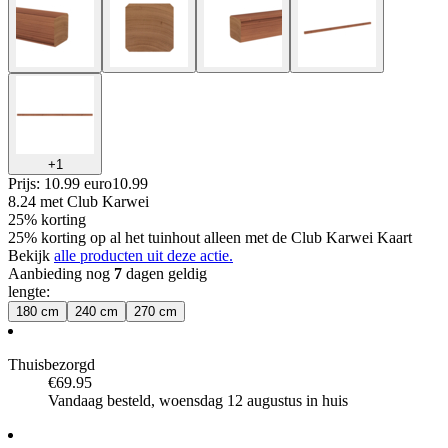
+
1
Prijs: 10.99 euro
10
.
99
8.24
met Club Karwei
25% korting
25% korting op al het tuinhout alleen met de Club Karwei Kaart
Bekijk
alle producten uit deze actie.
Aanbieding nog
7
dagen geldig
lengte
:
180 cm
240 cm
270 cm
Thuisbezorgd
€69.95
Vandaag besteld, woensdag 12 augustus in huis