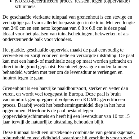
KOMO-gecertificeerd proces, resistent tegen (oppervlakte)
schimmels
De geschaafde vierkante tuinpaal van grenenhout is een stevige en
veelzijdige paal voor allerlei toepassingen in de tuin. Met een lengte
van 240 cm en een netto kopmaat van 6,8 x 6,8 cm is deze paal
ideaal voor het plaatsen van tuinafscheidingen, hekwerken of als
ondersteunende balk voor vlonders.
Het gladde, geschaafde oppervlak maakt de paal eenvoudig te
verwerken en zorgt voor een nette en verzorgde uitstraling. De paal
kan met een hand- of machinale zaag op maat worden gebracht en
direct in de grond geplaatst. Eventueel gezaagde randen kunnen
behandeld worden met teer om de levensduur te verlengen en
houtrot tegen te gaan.
Grenenhout is een harsrijke naaldhoutsoort, sterker en vetter dan
vuren, en wordt veel toegepast in Europa. Deze paal is bruin
vacuümdruk geïmpregneerd volgens een KOMO-gecertificeerd
proces. Daarbij wordt het beschermingsmiddel diep in het hout
opgenomen. Hierdoor is de paal bestand tegen
(oppervlakte)schimmels en heeft hij een levensduur van 10 tot 15
jaar, terwijl de natuurlijke uitstraling behouden blijft.
Deze tuinpaal biedt een uitstekende combinatie van gebruiksgemak,
robuustheid en veelzijdigheid, waardoor hij geschikt is voor zowel