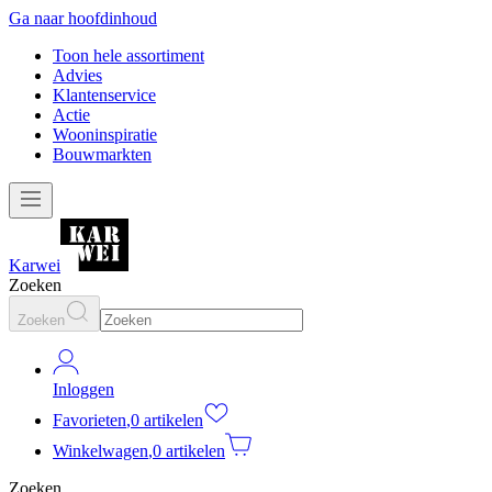
Ga naar hoofdinhoud
Toon hele assortiment
Advies
Klantenservice
Actie
Wooninspiratie
Bouwmarkten
Karwei
Zoeken
Zoeken
Inloggen
Favorieten
,
0 artikelen
Winkelwagen
,
0 artikelen
Zoeken