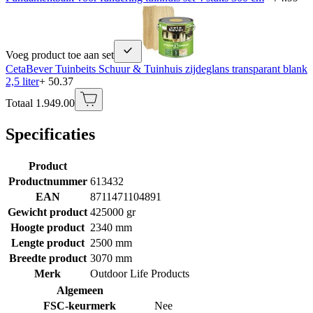
Voeg product toe aan set
CetaBever Tuinbeits Schuur & Tuinhuis zijdeglans transparant blank
2,5 liter
+ 50.37
Totaal 1.949.00
Specificaties
Product
Productnummer
613432
EAN
8711471104891
Gewicht product
425000 gr
Hoogte product
2340 mm
Lengte product
2500 mm
Breedte product
3070 mm
Merk
Outdoor Life Products
Algemeen
FSC-keurmerk
Nee