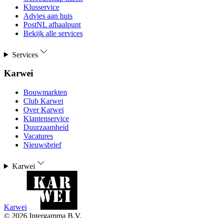
Klusservice
Advies aan huis
PostNL afhaalpunt
Bekijk alle services
Services
Karwei
Bouwmarkten
Club Karwei
Over Karwei
Klantenservice
Duurzaamheid
Vacatures
Nieuwsbrief
Karwei
Karwei
©
2026
Intergamma B.V.