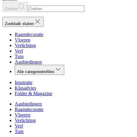
Zoeken
Zoekbalk sluiten
Raamdecoratie
Vloeren
Verlichting
Verf
Tuin
Aanbiedingen
Alle categorieën
Alles
Inspiratie
Klusadvies
Folder & Magazine
Aanbiedingen
Raamdecoratie
Vloeren
Verlichting
Verf
Tuin