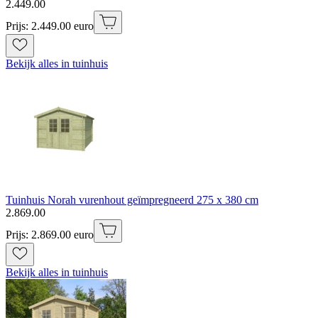
2
.
449
.
00
Prijs: 2.449.00 euro
Bekijk alles in tuinhuis
Tuinhuis Norah vurenhout geïmpregneerd 275 x 380 cm
2
.
869
.
00
Prijs: 2.869.00 euro
Bekijk alles in tuinhuis