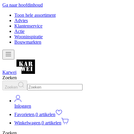
Ga naar hoofdinhoud
Toon hele assortiment
Advies
Klantenservice
Actie
Wooninspiratie
Bouwmarkten
Karwei
Zoeken
Zoeken
Inloggen
Favorieten
,
0 artikelen
Winkelwagen
,
0 artikelen
Zoeken