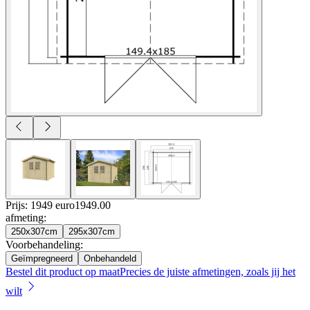
Prijs: 1949 euro
1949
.
00
afmeting
:
250x307cm
295x307cm
Voorbehandeling
:
Geïmpregneerd
Onbehandeld
Bestel dit product op maat
Precies de juiste afmetingen, zoals jij het
wilt