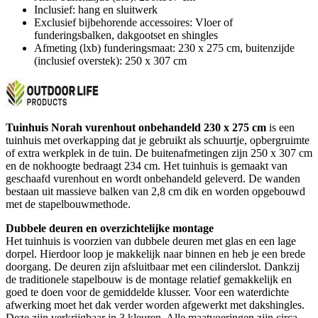
Inclusief: hang en sluitwerk
Exclusief bijbehorende accessoires: Vloer of
funderingsbalken, dakgootset en shingles
Afmeting (lxb) funderingsmaat: 230 x 275 cm, buitenzijde
(inclusief overstek): 250 x 307 cm
Tuinhuis Norah vurenhout onbehandeld 230 x 275 cm
is een
tuinhuis met overkapping dat je gebruikt als schuurtje, opbergruimte
of extra werkplek in de tuin. De buitenafmetingen zijn 250 x 307 cm
en de nokhoogte bedraagt 234 cm. Het tuinhuis is gemaakt van
geschaafd vurenhout en wordt onbehandeld geleverd. De wanden
bestaan uit massieve balken van 2,8 cm dik en worden opgebouwd
met de stapelbouwmethode.
Dubbele deuren en overzichtelijke montage
Het tuinhuis is voorzien van dubbele deuren met glas en een lage
dorpel. Hierdoor loop je makkelijk naar binnen en heb je een brede
doorgang. De deuren zijn afsluitbaar met een cilinderslot. Dankzij
de traditionele stapelbouw is de montage relatief gemakkelijk en
goed te doen voor de gemiddelde klusser. Voor een waterdichte
afwerking moet het dak verder worden afgewerkt met dakshingles.
Deze zijn verkrijgbaar in 3 kleuren. Alle maatvoeringen zijn circa