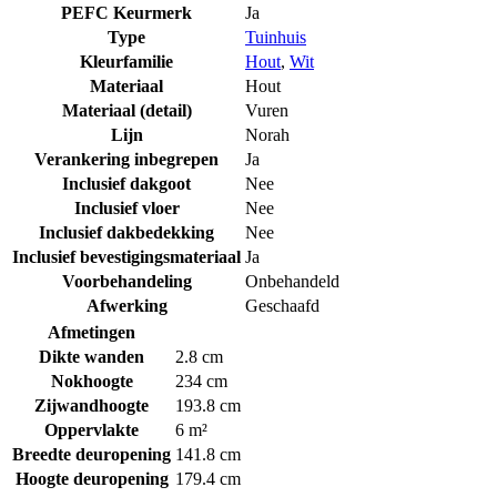
PEFC Keurmerk
Ja
Type
Tuinhuis
Kleurfamilie
Hout
,
Wit
Materiaal
Hout
Materiaal (detail)
Vuren
Lijn
Norah
Verankering inbegrepen
Ja
Inclusief dakgoot
Nee
Inclusief vloer
Nee
Inclusief dakbedekking
Nee
Inclusief bevestigingsmateriaal
Ja
Voorbehandeling
Onbehandeld
Afwerking
Geschaafd
Afmetingen
Dikte wanden
2.8 cm
Nokhoogte
234 cm
Zijwandhoogte
193.8 cm
Oppervlakte
6 m²
Breedte deuropening
141.8 cm
Hoogte deuropening
179.4 cm