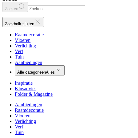
Zoeken
Zoekbalk sluiten
Raamdecoratie
Vloeren
Verlichting
Verf
Tuin
Aanbiedingen
Alle categorieën
Alles
Inspiratie
Klusadvies
Folder & Magazine
Aanbiedingen
Raamdecoratie
Vloeren
Verlichting
Verf
Tuin