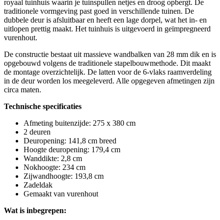
royaal tuinhuis waarin je tuinspullen netjes en droog opbergt. De
traditionele vormgeving past goed in verschillende tuinen. De
dubbele deur is afsluitbaar en heeft een lage dorpel, wat het in- en
uitlopen prettig maakt. Het tuinhuis is uitgevoerd in geïmpregneerd
vurenhout.
De constructie bestaat uit massieve wandbalken van 28 mm dik en is
opgebouwd volgens de traditionele stapelbouwmethode. Dit maakt
de montage overzichtelijk. De latten voor de 6-vlaks raamverdeling
in de deur worden los meegeleverd. Alle opgegeven afmetingen zijn
circa maten.
Technische specificaties
Afmeting buitenzijde: 275 x 380 cm
2 deuren
Deuropening: 141,8 cm breed
Hoogte deuropening: 179,4 cm
Wanddikte: 2,8 cm
Nokhoogte: 234 cm
Zijwandhoogte: 193,8 cm
Zadeldak
Gemaakt van vurenhout
Wat is inbegrepen: