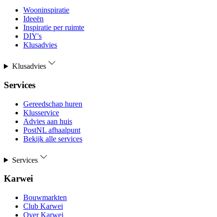
Wooninspiratie
Ideeën
Inspiratie per ruimte
DIY's
Klusadvies
Klusadvies
Services
Gereedschap huren
Klusservice
Advies aan huis
PostNL afhaalpunt
Bekijk alle services
Services
Karwei
Bouwmarkten
Club Karwei
Over Karwei