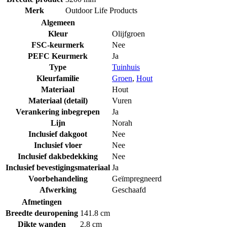
Merk
Outdoor Life Products
Algemeen
Kleur
Olijfgroen
FSC-keurmerk
Nee
PEFC Keurmerk
Ja
Type
Tuinhuis
Kleurfamilie
Groen
,
Hout
Materiaal
Hout
Materiaal (detail)
Vuren
Verankering inbegrepen
Ja
Lijn
Norah
Inclusief dakgoot
Nee
Inclusief vloer
Nee
Inclusief dakbedekking
Nee
Inclusief bevestigingsmateriaal
Ja
Voorbehandeling
Geïmpregneerd
Afwerking
Geschaafd
Afmetingen
Breedte deuropening
141.8 cm
Dikte wanden
2.8 cm