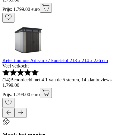
Prijs: 1.799.00 euro
Keter tuinhuis Artisan 77 kunststof 218 x 214 x 226 cm
Veel verkocht
(
14
)
Beoordeeld met 4.1 van de 5 sterren, 14 klantreviews
1
.
799
.
00
Prijs: 1.799.00 euro
Maak het mooier