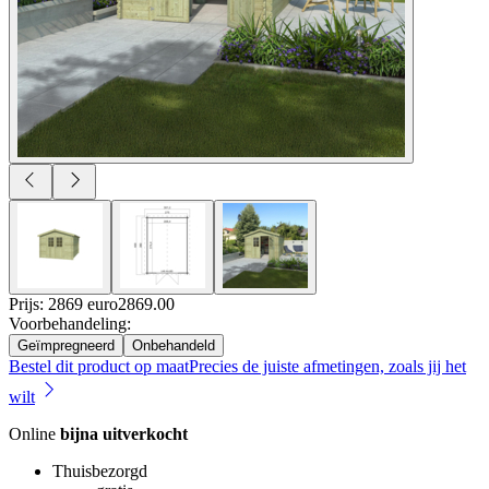
Prijs: 2869 euro
2869
.
00
Voorbehandeling
:
Geïmpregneerd
Onbehandeld
Bestel dit product op maat
Precies de juiste afmetingen, zoals jij het
wilt
Online
bijna uitverkocht
Thuisbezorgd