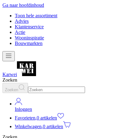
Ga naar hoofdinhoud
Toon hele assortiment
Advies
Klantenservice
Actie
Wooninspiratie
Bouwmarkten
Karwei
Zoeken
Zoeken
Inloggen
Favorieten
,
0 artikelen
Winkelwagen
,
0 artikelen
Zoeken