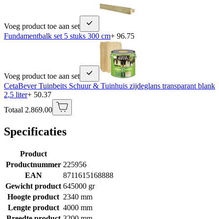
Voeg product toe aan set
Fundamentbalk set 5 stuks 300 cm
+ 96.75
Voeg product toe aan set
CetaBever Tuinbeits Schuur & Tuinhuis zijdeglans transparant blank
2,5 liter
+ 50.37
Totaal 2.869.00
Specificaties
Product
Productnummer
225956
EAN
8711615168888
Gewicht product
645000 gr
Hoogte product
2340 mm
Lengte product
4000 mm
Breedte product
3200 mm