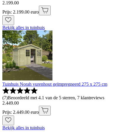
2
.
199
.
00
Prijs: 2.199.00 euro
Bekijk alles in tuinhuis
Tuinhuis Norah vurenhout geïmpregneerd 275 x 275 cm
(
7
)
Beoordeeld met 4.1 van de 5 sterren, 7 klantreviews
2
.
449
.
00
Prijs: 2.449.00 euro
Bekijk alles in tuinhuis