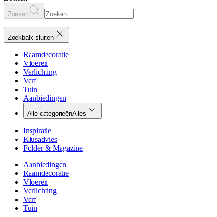
Zoeken
Zoekbalk sluiten
Raamdecoratie
Vloeren
Verlichting
Verf
Tuin
Aanbiedingen
Alle categorieën
Alles
Inspiratie
Klusadvies
Folder & Magazine
Aanbiedingen
Raamdecoratie
Vloeren
Verlichting
Verf
Tuin