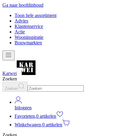
Ga naar hoofdinhoud
Toon hele assortiment
Advies
Klantenservice
Actie
Wooninspiratie
Bouwmarkten
Karwei
Zoeken
Zoeken
Inloggen
Favorieten
,
0 artikelen
Winkelwagen
,
0 artikelen
Zoeken