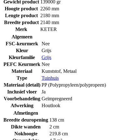
Gewicht product
139000 gr
Hoogte product
2260 mm
Lengte product
2180 mm
Breedte product
2140 mm
Merk
KETER
Algemeen
FSC-keurmerk
Nee
Kleur
Grijs
Kleurfamilie
Grijs
PEFC Keurmerk
Nee
Materiaal
Kunststof
,
Metaal
Type
Tuinhuis
Materiaal (detail)
PP (Polypropyleen/polypropeen)
Inclusief vloer
Ja
Voorbehandeling
Geïmpregneerd
Afwerking
Houtlook
Afmetingen
Breedte deuropening
138 cm
Dikte wanden
2 cm
Nokhoogte
219.8 cm