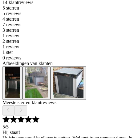
14 klantreviews
5 sterren
5 reviews
4 sterren
7 reviews
3 sterren
1 review
2 sterren
1 review
1 ster
0 reviews
Afbeeldingen van klanten
Meeste sterren klantreviews
5
/5
Hij staat!
Huisje was goed in elkaar te zetten. Wel met twee mensen doen. Je