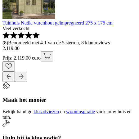
Tuinhuis Nadia vurenhout geïmpregneerd 275 x 175 cm
Veel verkocht
(
8
)
Beoordeeld met 4.1 van de 5 sterren, 8 klantreviews
2
.
119
.
00
Prijs: 2.119.00 euro
Maak het mooier
Bekijk handige
klusadviezen
en
wooninspiratie
voor jouw huis en
tuin.
Hulp bij je klus nodig?