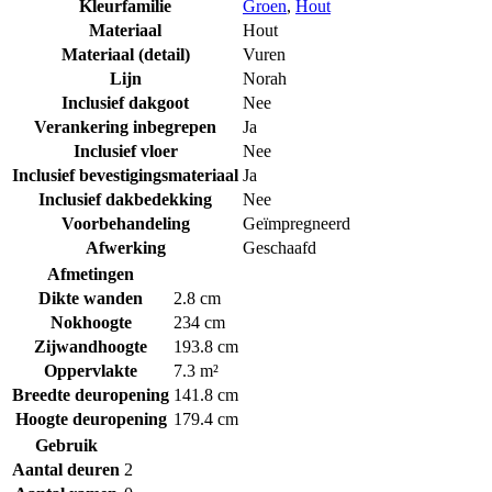
Kleurfamilie
Groen
,
Hout
Materiaal
Hout
Materiaal (detail)
Vuren
Lijn
Norah
Inclusief dakgoot
Nee
Verankering inbegrepen
Ja
Inclusief vloer
Nee
Inclusief bevestigingsmateriaal
Ja
Inclusief dakbedekking
Nee
Voorbehandeling
Geïmpregneerd
Afwerking
Geschaafd
Afmetingen
Dikte wanden
2.8 cm
Nokhoogte
234 cm
Zijwandhoogte
193.8 cm
Oppervlakte
7.3 m²
Breedte deuropening
141.8 cm
Hoogte deuropening
179.4 cm
Gebruik
Aantal deuren
2