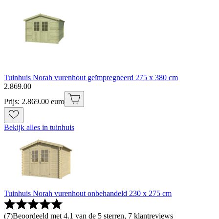
Tuinhuis Norah vurenhout geïmpregneerd 275 x 380 cm
2
.
869
.
00
Prijs: 2.869.00 euro
Bekijk alles in tuinhuis
Tuinhuis Norah vurenhout onbehandeld 230 x 275 cm
(
7
)
Beoordeeld met 4.1 van de 5 sterren, 7 klantreviews