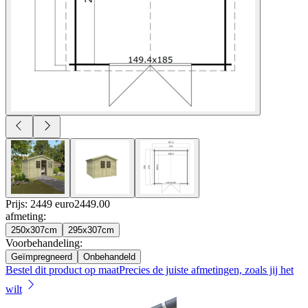
Prijs: 2449 euro
2449
.
00
afmeting
:
250x307cm
295x307cm
Voorbehandeling
:
Geïmpregneerd
Onbehandeld
Bestel dit product op maat
Precies de juiste afmetingen, zoals jij het
wilt