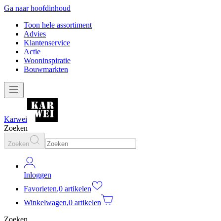
Ga naar hoofdinhoud
Toon hele assortiment
Advies
Klantenservice
Actie
Wooninspiratie
Bouwmarkten
Karwei
Zoeken
Zoeken
Inloggen
Favorieten
,
0 artikelen
Winkelwagen
,
0 artikelen
Zoeken