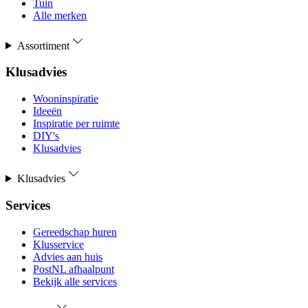
Tuin
Alle merken
Assortiment
Klusadvies
Wooninspiratie
Ideeën
Inspiratie per ruimte
DIY's
Klusadvies
Klusadvies
Services
Gereedschap huren
Klusservice
Advies aan huis
PostNL afhaalpunt
Bekijk alle services