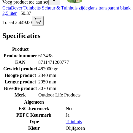
Voeg product toe aan set
CetaBever Tuinbeits Schuur & Tuinhuis zijdeglans transparant blank
2,5 liter
+ 50.37
Totaal 2.449.00
Specificaties
Product
Productnummer
613438
EAN
8711471200777
Gewicht product
482000 gr
Hoogte product
2340 mm
Lengte product
2950 mm
Breedte product
3070 mm
Merk
Outdoor Life Products
Algemeen
FSC-keurmerk
Nee
PEFC Keurmerk
Ja
Type
Tuinhuis
Kleur
Olijfgroen