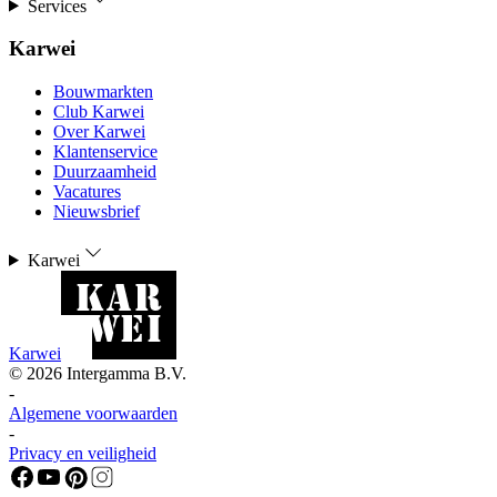
Services
Karwei
Bouwmarkten
Club Karwei
Over Karwei
Klantenservice
Duurzaamheid
Vacatures
Nieuwsbrief
Karwei
Karwei
©
2026
Intergamma B.V.
-
Algemene voorwaarden
-
Privacy en veiligheid