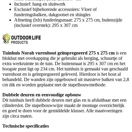
Inclusief: hang en sluitwerk
Exclusief bijbehorende accessoires: Vloer of
funderingsbalken, dakgootset en shingles
Afmeting (lxb) funderingsmaat: 275 x 275 cm, buitenzijde
(inclusief overstek): 295 x 307 cm
Tuinhuis Norah vurenhout geïmpregneerd 275 x 275 cm
is een
blokhut met overkapping die je gebruikt als berging, schuurtje of
extra werkruimte in de tuin. De buitenmaat is 295 x 307 cm en het
hoogste punt ligt op 234 cm. Het tuinhuis is gemaakt van geschaafd
vurenhout en is geïmpregneerd geleverd. Hierdoor is het hout al
behandeld. De wanden zijn opgebouwd uit massieve balken van 2,8
cm dik en worden geplaatst met de stapelbouwmethode.
Dubbele deuren en eenvoudige opbouw
Dit tuinhuis heeft dubbele deuren met glas en is afsluitbaar met een
cilinderslot. De stapelbouwwijze maakt de montage overzichtelijk
en goed te doen voor de gemiddelde klusser. Alle maatvoeringen
zijn circa maten.
Technische specificaties