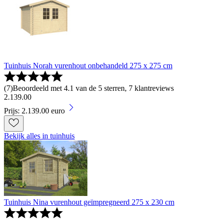
Tuinhuis Norah vurenhout onbehandeld 275 x 275 cm
(
7
)
Beoordeeld met 4.1 van de 5 sterren, 7 klantreviews
2
.
139
.
00
Prijs: 2.139.00 euro
Bekijk alles in tuinhuis
Tuinhuis Nina vurenhout geïmpregneerd 275 x 230 cm