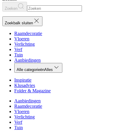
Zoeken
Zoekbalk sluiten
Raamdecoratie
Vloeren
Verlichting
Verf
Tuin
Aanbiedingen
Alle categorieën
Alles
Inspiratie
Klusadvies
Folder & Magazine
Aanbiedingen
Raamdecoratie
Vloeren
Verlichting
Verf
Tuin