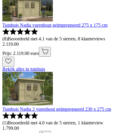
Tuinhuis Nadia vurenhout geïmpregneerd 275 x 175 cm
(
8
)
Beoordeeld met 4.1 van de 5 sterren, 8 klantreviews
2
.
119
.
00
Prijs: 2.119.00 euro
Bekijk alles in tuinhuis
Tuinhuis Nadia 2 vurenhout geïmpregneerd 230 x 275 cm
(
1
)
Beoordeeld met 4.0 van de 5 sterren, 1 klantreview
1
.
799
.
00