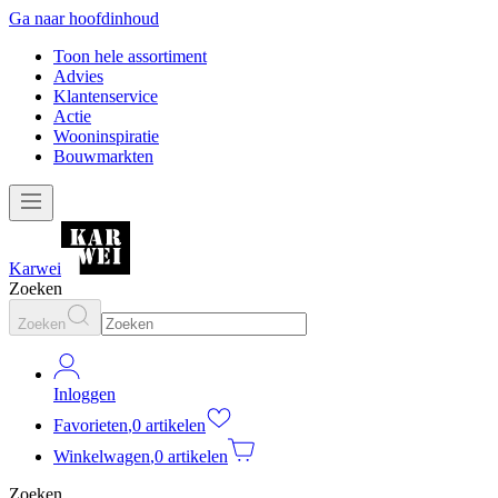
Ga naar hoofdinhoud
Toon hele assortiment
Advies
Klantenservice
Actie
Wooninspiratie
Bouwmarkten
Karwei
Zoeken
Zoeken
Inloggen
Favorieten
,
0 artikelen
Winkelwagen
,
0 artikelen
Zoeken