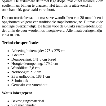
opslaat. De afsluitbare deur met lage dorpel maakt het makkelijk om
spullen naar binnen te plaatsen. Het tuinhuis is uitgevoerd in
onbehandeld, geschaafd vurenhout.
De constructie bestaat uit massieve wandbalken van 28 mm dik en is
opgebouwd volgens een traditionele stapelbouwwijze. Dit maakt de
montage overzichtelijk. De latten voor de 6-vlaks raamverdeling op
de ruit in de deur worden los meegeleverd. Alle maatvoeringen zijn
circa maten.
Technische specificaties
Afmeting buitenzijde: 275 x 275 cm
2 deuren
Deuropening: 141,8 cm breed
Hoogte deuropening: 179,2 cm
Wanddikte: 2,8 cm
Nokhoogte: 217 cm
Zijwandhoogte: 188,1 cm
Schuin dak
Gemaakt van vurenhout
Wat is inbegrepen:
Bevestigingsmateriaal
Slot met cilinder