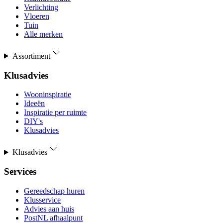
Verlichting
Vloeren
Tuin
Alle merken
Assortiment
Klusadvies
Wooninspiratie
Ideeën
Inspiratie per ruimte
DIY's
Klusadvies
Klusadvies
Services
Gereedschap huren
Klusservice
Advies aan huis
PostNL afhaalpunt