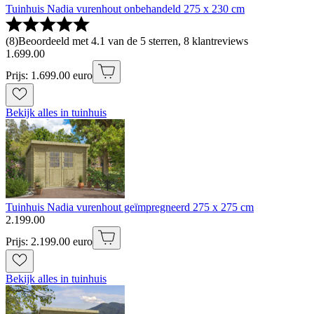
Tuinhuis Nadia vurenhout onbehandeld 275 x 230 cm
(
8
)
Beoordeeld met 4.1 van de 5 sterren, 8 klantreviews
1
.
699
.
00
Prijs: 1.699.00 euro
Bekijk alles in tuinhuis
Tuinhuis Nadia vurenhout geïmpregneerd 275 x 275 cm
2
.
199
.
00
Prijs: 2.199.00 euro
Bekijk alles in tuinhuis