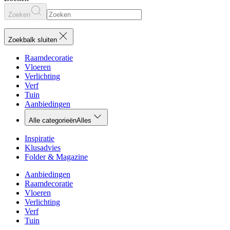
Zoeken
Zoekbalk sluiten
Raamdecoratie
Vloeren
Verlichting
Verf
Tuin
Aanbiedingen
Alle categorieën
Alles
Inspiratie
Klusadvies
Folder & Magazine
Aanbiedingen
Raamdecoratie
Vloeren
Verlichting
Verf
Tuin