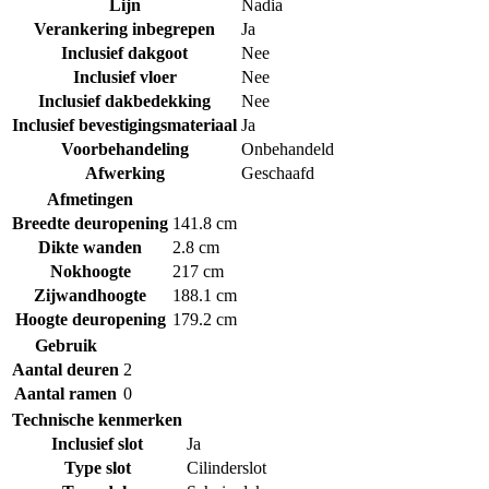
Lijn
Nadia
Verankering inbegrepen
Ja
Inclusief dakgoot
Nee
Inclusief vloer
Nee
Inclusief dakbedekking
Nee
Inclusief bevestigingsmateriaal
Ja
Voorbehandeling
Onbehandeld
Afwerking
Geschaafd
Afmetingen
Breedte deuropening
141.8 cm
Dikte wanden
2.8 cm
Nokhoogte
217 cm
Zijwandhoogte
188.1 cm
Hoogte deuropening
179.2 cm
Gebruik
Aantal deuren
2
Aantal ramen
0
Technische kenmerken
Inclusief slot
Ja
Type slot
Cilinderslot