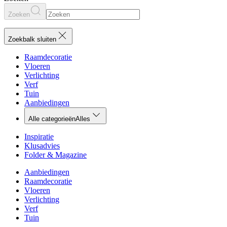
Zoeken
Zoekbalk sluiten
Raamdecoratie
Vloeren
Verlichting
Verf
Tuin
Aanbiedingen
Alle categorieën
Alles
Inspiratie
Klusadvies
Folder & Magazine
Aanbiedingen
Raamdecoratie
Vloeren
Verlichting
Verf
Tuin