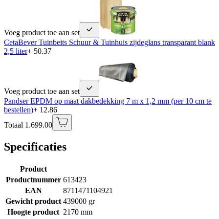
Voeg product toe aan set
CetaBever Tuinbeits Schuur & Tuinhuis zijdeglans transparant blank
2,5 liter
+ 50.37
Voeg product toe aan set
Pandser EPDM op maat dakbedekking 7 m x 1,2 mm (per 10 cm te
bestellen)
+ 12.86
Totaal 1.699.00
Specificaties
Product
Productnummer
613423
EAN
8711471104921
Gewicht product
439000 gr
Hoogte product
2170 mm