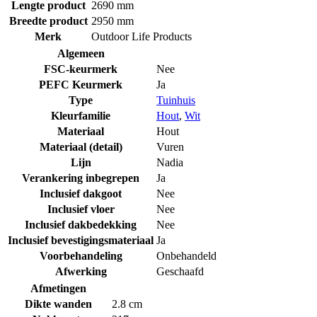
Lengte product
2690 mm
Breedte product
2950 mm
Merk
Outdoor Life Products
Algemeen
FSC-keurmerk
Nee
PEFC Keurmerk
Ja
Type
Tuinhuis
Kleurfamilie
Hout
,
Wit
Materiaal
Hout
Materiaal (detail)
Vuren
Lijn
Nadia
Verankering inbegrepen
Ja
Inclusief dakgoot
Nee
Inclusief vloer
Nee
Inclusief dakbedekking
Nee
Inclusief bevestigingsmateriaal
Ja
Voorbehandeling
Onbehandeld
Afwerking
Geschaafd
Afmetingen
Dikte wanden
2.8 cm