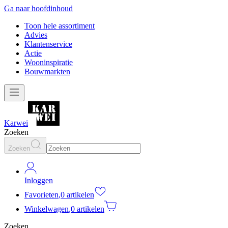
Ga naar hoofdinhoud
Toon hele assortiment
Advies
Klantenservice
Actie
Wooninspiratie
Bouwmarkten
Karwei
Zoeken
Zoeken
Inloggen
Favorieten
,
0 artikelen
Winkelwagen
,
0 artikelen
Zoeken