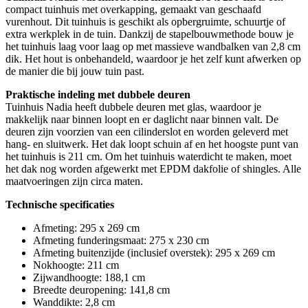
compact tuinhuis met overkapping, gemaakt van geschaafd
vurenhout. Dit tuinhuis is geschikt als opbergruimte, schuurtje of
extra werkplek in de tuin. Dankzij de stapelbouwmethode bouw je
het tuinhuis laag voor laag op met massieve wandbalken van 2,8 cm
dik. Het hout is onbehandeld, waardoor je het zelf kunt afwerken op
de manier die bij jouw tuin past.
Praktische indeling met dubbele deuren
Tuinhuis Nadia heeft dubbele deuren met glas, waardoor je
makkelijk naar binnen loopt en er daglicht naar binnen valt. De
deuren zijn voorzien van een cilinderslot en worden geleverd met
hang- en sluitwerk. Het dak loopt schuin af en het hoogste punt van
het tuinhuis is 211 cm. Om het tuinhuis waterdicht te maken, moet
het dak nog worden afgewerkt met EPDM dakfolie of shingles. Alle
maatvoeringen zijn circa maten.
Technische specificaties
Afmeting: 295 x 269 cm
Afmeting funderingsmaat: 275 x 230 cm
Afmeting buitenzijde (inclusief overstek): 295 x 269 cm
Nokhoogte: 211 cm
Zijwandhoogte: 188,1 cm
Breedte deuropening: 141,8 cm
Wanddikte: 2,8 cm