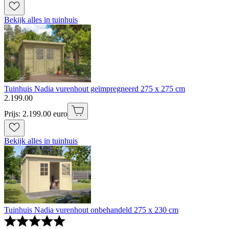
Bekijk alles in tuinhuis
Tuinhuis Nadia vurenhout geïmpregneerd 275 x 275 cm
2
.
199
.
00
Prijs: 2.199.00 euro
Bekijk alles in tuinhuis
Tuinhuis Nadia vurenhout onbehandeld 275 x 230 cm