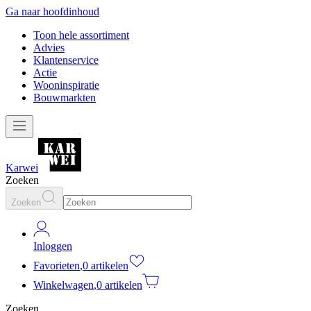
Ga naar hoofdinhoud
Toon hele assortiment
Advies
Klantenservice
Actie
Wooninspiratie
Bouwmarkten
Karwei
Zoeken
Zoeken
Inloggen
Favorieten
,
0 artikelen
Winkelwagen
,
0 artikelen
Zoeken