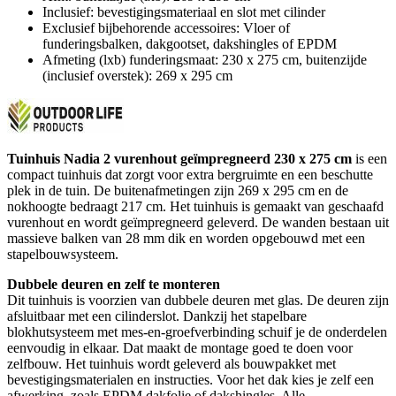
Inclusief: bevestigingsmateriaal en slot met cilinder
Exclusief bijbehorende accessoires: Vloer of
funderingsbalken, dakgootset, dakshingles of EPDM
Afmeting (lxb) funderingsmaat: 230 x 275 cm, buitenzijde
(inclusief overstek): 269 x 295 cm
Tuinhuis Nadia 2 vurenhout geïmpregneerd 230 x 275 cm
is een
compact tuinhuis dat zorgt voor extra bergruimte en een beschutte
plek in de tuin. De buitenafmetingen zijn 269 x 295 cm en de
nokhoogte bedraagt 217 cm. Het tuinhuis is gemaakt van geschaafd
vurenhout en wordt geïmpregneerd geleverd. De wanden bestaan uit
massieve balken van 28 mm dik en worden opgebouwd met een
stapelbouwsysteem.
Dubbele deuren en zelf te monteren
Dit tuinhuis is voorzien van dubbele deuren met glas. De deuren zijn
afsluitbaar met een cilinderslot. Dankzij het stapelbare
blokhutsysteem met mes-en-groefverbinding schuif je de onderdelen
eenvoudig in elkaar. Dat maakt de montage goed te doen voor
zelfbouw. Het tuinhuis wordt geleverd als bouwpakket met
bevestigingsmaterialen en instructies. Voor het dak kies je zelf een
afwerking, zoals EPDM dakfolie of dakshingles. Alle