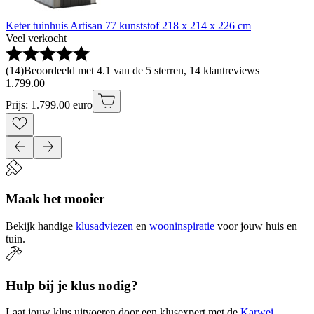
Keter tuinhuis Artisan 77 kunststof 218 x 214 x 226 cm
Veel verkocht
(
14
)
Beoordeeld met 4.1 van de 5 sterren, 14 klantreviews
1
.
799
.
00
Prijs: 1.799.00 euro
Maak het mooier
Bekijk handige
klusadviezen
en
wooninspiratie
voor jouw huis en
tuin.
Hulp bij je klus nodig?
Laat jouw klus uitvoeren door een klusexpert met de
Karwei