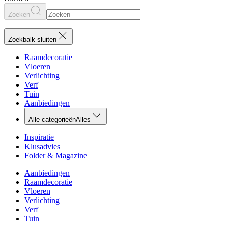
Zoeken
Zoekbalk sluiten
Raamdecoratie
Vloeren
Verlichting
Verf
Tuin
Aanbiedingen
Alle categorieën
Alles
Inspiratie
Klusadvies
Folder & Magazine
Aanbiedingen
Raamdecoratie
Vloeren
Verlichting
Verf
Tuin