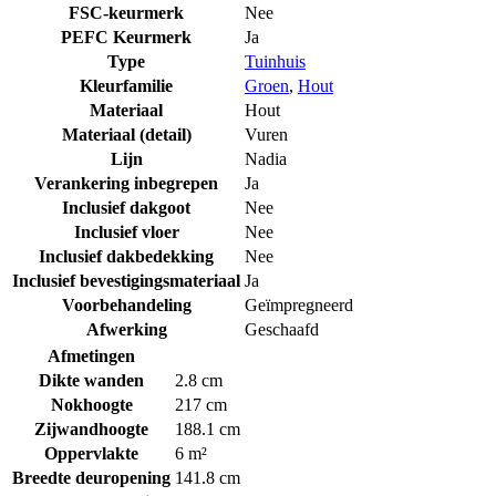
FSC-keurmerk
Nee
PEFC Keurmerk
Ja
Type
Tuinhuis
Kleurfamilie
Groen
,
Hout
Materiaal
Hout
Materiaal (detail)
Vuren
Lijn
Nadia
Verankering inbegrepen
Ja
Inclusief dakgoot
Nee
Inclusief vloer
Nee
Inclusief dakbedekking
Nee
Inclusief bevestigingsmateriaal
Ja
Voorbehandeling
Geïmpregneerd
Afwerking
Geschaafd
Afmetingen
Dikte wanden
2.8 cm
Nokhoogte
217 cm
Zijwandhoogte
188.1 cm
Oppervlakte
6 m²
Breedte deuropening
141.8 cm