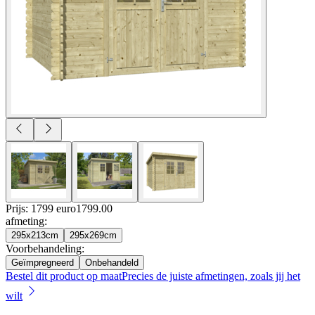
Prijs: 1799 euro
1799
.
00
afmeting
:
295x213cm
295x269cm
Voorbehandeling
:
Geïmpregneerd
Onbehandeld
Bestel dit product op maat
Precies de juiste afmetingen, zoals jij het
wilt