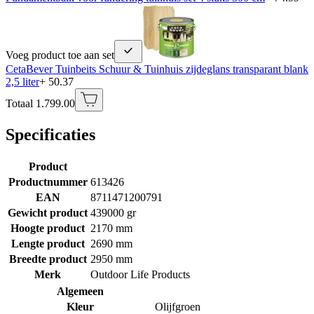
Voeg product toe aan set
CetaBever Tuinbeits Schuur & Tuinhuis zijdeglans transparant blank
2,5 liter
+ 50.37
Totaal 1.799.00
Specificaties
Product
Productnummer
613426
EAN
8711471200791
Gewicht product
439000 gr
Hoogte product
2170 mm
Lengte product
2690 mm
Breedte product
2950 mm
Merk
Outdoor Life Products
Algemeen
Kleur
Olijfgroen