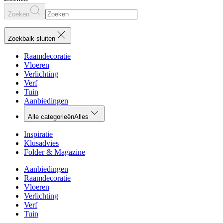
Zoeken
Zoekbalk sluiten
Raamdecoratie
Vloeren
Verlichting
Verf
Tuin
Aanbiedingen
Alle categorieën
Alles
Inspiratie
Klusadvies
Folder & Magazine
Aanbiedingen
Raamdecoratie
Vloeren
Verlichting
Verf
Tuin