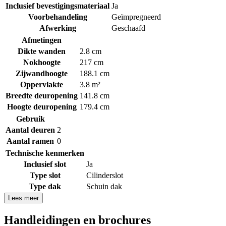
Inclusief bevestigingsmateriaal
Ja
Voorbehandeling
Geïmpregneerd
Afwerking
Geschaafd
Afmetingen
Dikte wanden
2.8 cm
Nokhoogte
217 cm
Zijwandhoogte
188.1 cm
Oppervlakte
3.8 m²
Breedte deuropening
141.8 cm
Hoogte deuropening
179.4 cm
Gebruik
Aantal deuren
2
Aantal ramen
0
Technische kenmerken
Inclusief slot
Ja
Type slot
Cilinderslot
Type dak
Schuin dak
Lees meer
Handleidingen en brochures