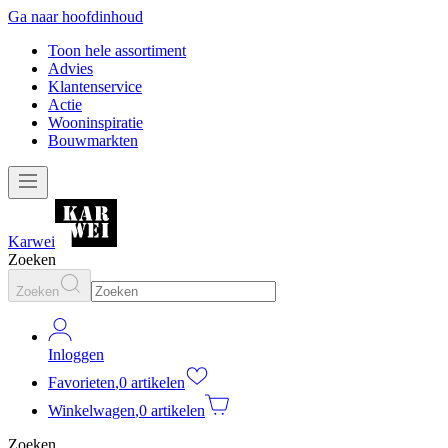
Ga naar hoofdinhoud
Toon hele assortiment
Advies
Klantenservice
Actie
Wooninspiratie
Bouwmarkten
Karwei
Zoeken
Zoeken
Inloggen
Favorieten
,
0 artikelen
Winkelwagen
,
0 artikelen
Zoeken