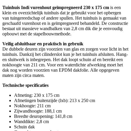
Tuinhuis Indi vurenhout geïmpregneerd 230 x 175 cm
is een
klein en overzichtelijk tuinhuis dat je gebruikt voor het opbergen
van tuingereedschap of andere spullen. Het tuinhuis is gemaakt van
geschaafd vurenhout en is geïmpregneerd behandeld. De constructie
bestaat uit massieve wandbalken van 2,8 cm dik die je eenvoudig
opbouwt met de stapelbouwmethode.
Veilig afsluitbaar en praktisch in gebruik
De dubbele deuren zijn voorzien van glas en zorgen voor licht in het
tuinhuis. Dankzij het cilinderslot kun je het tuinhuis afsluiten. Hang-
en sluitwerk is inbegrepen. Het dak loopt schuin af en bereikt een
nokhoogte van 211 cm. Voor een waterdichte afwerking moet het
dak nog worden voorzien van EPDM dakfolie. Alle opgegeven
maten zijn circa maten.
Technische specificaties
Afmeting: 230 x 175 cm
Afmetingen buitenzijde (lxb): 213 x 250 cm
Nokhoogte: 211 cm
Zijwandhoogte: 188,1 cm
Breedte deuropening: 141,8 cm
Wanddikte: 2,8 cm
Schuin dak