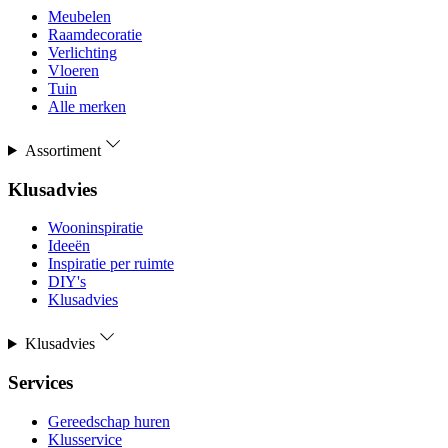
Meubelen
Raamdecoratie
Verlichting
Vloeren
Tuin
Alle merken
Assortiment
Klusadvies
Wooninspiratie
Ideeën
Inspiratie per ruimte
DIY's
Klusadvies
Klusadvies
Services
Gereedschap huren
Klusservice