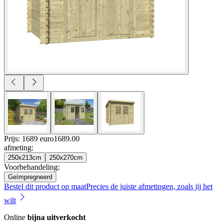
Prijs: 1689 euro
1689
.
00
afmeting
:
250x213cm
250x270cm
Voorbehandeling
:
Geïmpregneerd
Bestel dit product op maat
Precies de juiste afmetingen, zoals jij het
wilt
Online
bijna uitverkocht