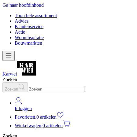
Ga naar hoofdinhoud
Toon hele assortiment
Advies
Klantenservice
Actie
Wooninspiratie
Bouwmarkten
Karwei
Zoeken
Zoeken
Inloggen
Favorieten
,
0 artikelen
Winkelwagen
,
0 artikelen
Zoeken