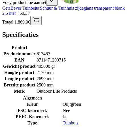
Voeg product toe aan set
CetaBever Tuinbeits Schuur & Tuinhuis zijdeglans transparant blank
2,5 liter
+ 50.37
Totaal 1.869.00
Specificaties
Product
Productnummer
613487
EAN
8711471200715
Gewicht product
405000 gr
Hoogte product
2170 mm
Lengte product
2690 mm
Breedte product
2500 mm
Merk
Outdoor Life Products
Algemeen
Kleur
Olijfgroen
FSC-keurmerk
Nee
PEFC Keurmerk
Ja
Type
Tuinhuis