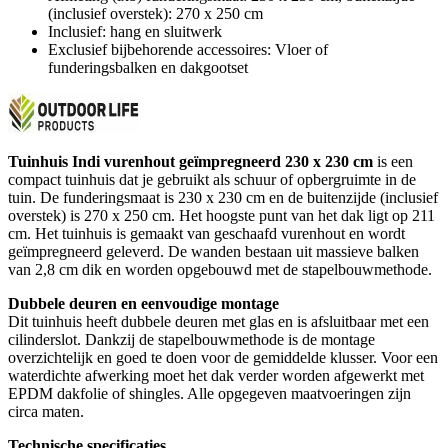
(inclusief overstek): 270 x 250 cm
Inclusief: hang en sluitwerk
Exclusief bijbehorende accessoires: Vloer of
funderingsbalken en dakgootset
Tuinhuis Indi vurenhout geïmpregneerd 230 x 230 cm
is een
compact tuinhuis dat je gebruikt als schuur of opbergruimte in de
tuin. De funderingsmaat is 230 x 230 cm en de buitenzijde (inclusief
overstek) is 270 x 250 cm. Het hoogste punt van het dak ligt op 211
cm. Het tuinhuis is gemaakt van geschaafd vurenhout en wordt
geïmpregneerd geleverd. De wanden bestaan uit massieve balken
van 2,8 cm dik en worden opgebouwd met de stapelbouwmethode.
Dubbele deuren en eenvoudige montage
Dit tuinhuis heeft dubbele deuren met glas en is afsluitbaar met een
cilinderslot. Dankzij de stapelbouwmethode is de montage
overzichtelijk en goed te doen voor de gemiddelde klusser. Voor een
waterdichte afwerking moet het dak verder worden afgewerkt met
EPDM dakfolie of shingles. Alle opgegeven maatvoeringen zijn
circa maten.
Technische specificaties