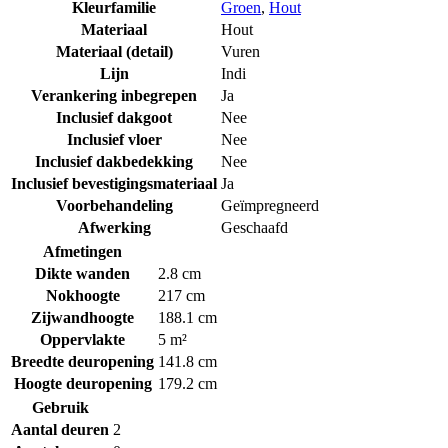
Kleurfamilie
Groen
,
Hout
Materiaal
Hout
Materiaal (detail)
Vuren
Lijn
Indi
Verankering inbegrepen
Ja
Inclusief dakgoot
Nee
Inclusief vloer
Nee
Inclusief dakbedekking
Nee
Inclusief bevestigingsmateriaal
Ja
Voorbehandeling
Geïmpregneerd
Afwerking
Geschaafd
Afmetingen
Dikte wanden
2.8 cm
Nokhoogte
217 cm
Zijwandhoogte
188.1 cm
Oppervlakte
5 m²
Breedte deuropening
141.8 cm
Hoogte deuropening
179.2 cm
Gebruik
Aantal deuren
2