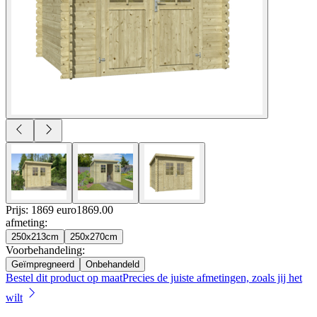
Prijs: 1869 euro
1869
.
00
afmeting
:
250x213cm
250x270cm
Voorbehandeling
:
Geïmpregneerd
Onbehandeld
Bestel dit product op maat
Precies de juiste afmetingen, zoals jij het
wilt