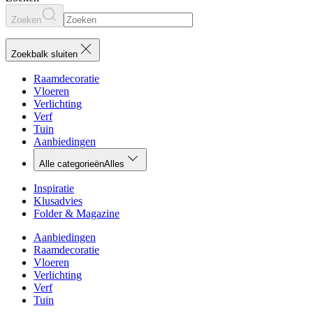
Zoeken
Zoekbalk sluiten
Raamdecoratie
Vloeren
Verlichting
Verf
Tuin
Aanbiedingen
Alle categorieën
Alles
Inspiratie
Klusadvies
Folder & Magazine
Aanbiedingen
Raamdecoratie
Vloeren
Verlichting
Verf
Tuin