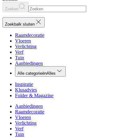
Zoeken
Zoekbalk sluiten
Raamdecoratie
Vloeren
Verlichting
Verf
Tuin
Aanbiedingen
Alle categorieën
Alles
Inspiratie
Klusadvies
Folder & Magazine
Aanbiedingen
Raamdecoratie
Vloeren
Verlichting
Verf
Tuin