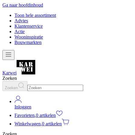
Ga naar hoofdinhoud
Toon hele assortiment
Advies
Klantenservice
Actie
Wooninspiratie
Bouwmarkten
Karwei
Zoeken
Zoeken
Inloggen
Favorieten
,
0 artikelen
Winkelwagen
,
0 artikelen
Zoeken