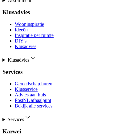
Assortiment
Klusadvies
Wooninspiratie
Ideeën
Inspiratie per ruimte
DIY's
Klusadvies
Klusadvies
Services
Gereedschap huren
Klusservice
Advies aan huis
PostNL afhaalpunt
Bekijk alle services
Services
Karwei