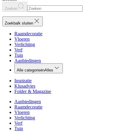
Zoeken
Zoekbalk sluiten
Raamdecoratie
Vloeren
Verlichting
Verf
Tuin
Aanbiedingen
Alle categorieën
Alles
Inspiratie
Klusadvies
Folder & Magazine
Aanbiedingen
Raamdecoratie
Vloeren
Verlichting
Verf
Tuin