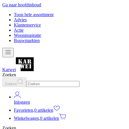
Ga naar hoofdinhoud
Toon hele assortiment
Advies
Klantenservice
Actie
Wooninspiratie
Bouwmarkten
Karwei
Zoeken
Zoeken
Inloggen
Favorieten
,
0 artikelen
Winkelwagen
,
0 artikelen
Zoeken