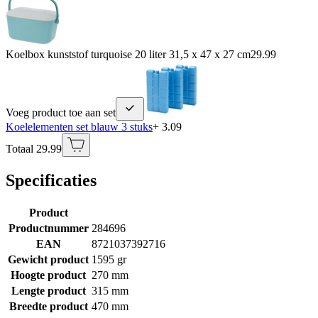
Koelbox kunststof turquoise 20 liter 31,5 x 47 x 27 cm
29.99
Voeg product toe aan set
Koelelementen set blauw 3 stuks
+ 3.09
Totaal 29.99
Specificaties
Product
Productnummer
284696
EAN
8721037392716
Gewicht product
1595 gr
Hoogte product
270 mm
Lengte product
315 mm
Breedte product
470 mm