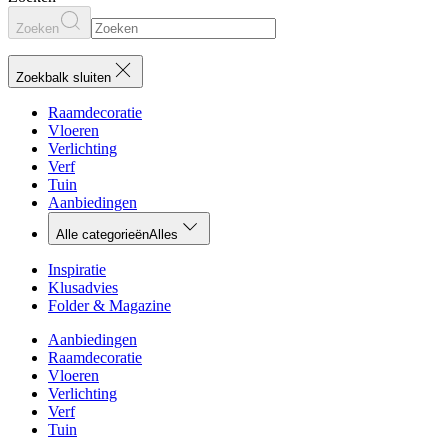
Zoeken
Zoekbalk sluiten
Raamdecoratie
Vloeren
Verlichting
Verf
Tuin
Aanbiedingen
Alle categorieën
Alles
Inspiratie
Klusadvies
Folder & Magazine
Aanbiedingen
Raamdecoratie
Vloeren
Verlichting
Verf
Tuin