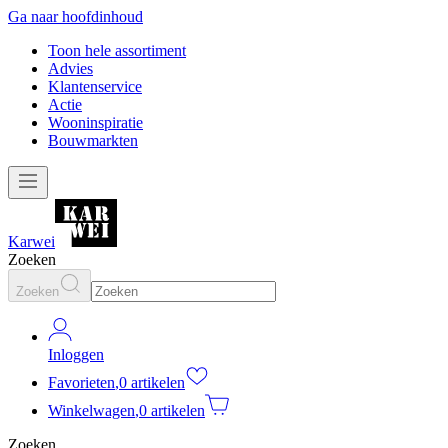
Ga naar hoofdinhoud
Toon hele assortiment
Advies
Klantenservice
Actie
Wooninspiratie
Bouwmarkten
Karwei
Zoeken
Zoeken
Inloggen
Favorieten
,
0 artikelen
Winkelwagen
,
0 artikelen
Zoeken