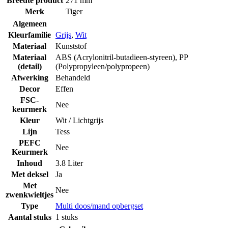
Breedte product
271 mm
Merk
Tiger
Algemeen
Kleurfamilie
Grijs
,
Wit
Materiaal
Kunststof
Materiaal
ABS (Acrylonitril-butadieen-styreen)
,
PP
(detail)
(Polypropyleen/polypropeen)
Afwerking
Behandeld
Decor
Effen
FSC-
Nee
keurmerk
Kleur
Wit / Lichtgrijs
Lijn
Tess
PEFC
Nee
Keurmerk
Inhoud
3.8 Liter
Met deksel
Ja
Met
Nee
zwenkwieltjes
Type
Multi doos/mand opbergset
Aantal stuks
1 stuks