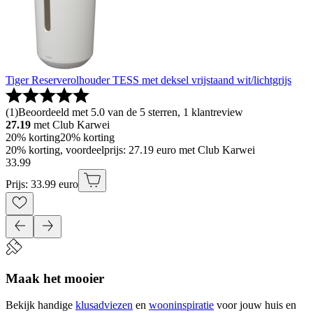
Tiger Reserverolhouder TESS met deksel vrijstaand wit/lichtgrijs
(
1
)
Beoordeeld met 5.0 van de 5 sterren, 1 klantreview
27.19
met Club Karwei
20% korting
20% korting
20% korting, voordeelprijs: 27.19 euro met Club Karwei
33
.
99
Prijs: 33.99 euro
Maak het mooier
Bekijk handige
klusadviezen
en
wooninspiratie
voor jouw huis en