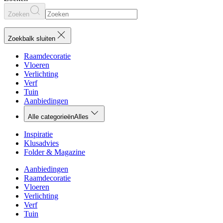
Zoeken
Zoekbalk sluiten
Raamdecoratie
Vloeren
Verlichting
Verf
Tuin
Aanbiedingen
Alle categorieën
Alles
Inspiratie
Klusadvies
Folder & Magazine
Aanbiedingen
Raamdecoratie
Vloeren
Verlichting
Verf
Tuin