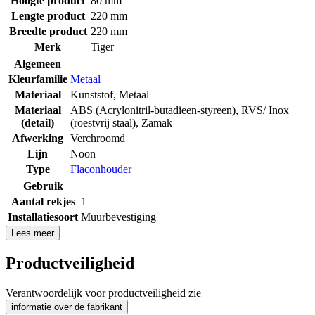
Hoogte product
80 mm
Lengte product
220 mm
Breedte product
220 mm
Merk
Tiger
Algemeen
Kleurfamilie
Metaal
Materiaal
Kunststof
,
Metaal
Materiaal
ABS (Acrylonitril-butadieen-styreen)
,
RVS/ Inox
(detail)
(roestvrij staal)
,
Zamak
Afwerking
Verchroomd
Lijn
Noon
Type
Flaconhouder
Gebruik
Aantal rekjes
1
Installatiesoort
Muurbevestiging
Lees meer
Productveiligheid
Verantwoordelijk voor productveiligheid zie
informatie over de fabrikant