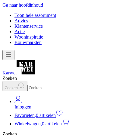
Ga naar hoofdinhoud
Toon hele assortiment
Advies
Klantenservice
Actie
Wooninspiratie
Bouwmarkten
Karwei
Zoeken
Zoeken
Inloggen
Favorieten
,
0 artikelen
Winkelwagen
,
0 artikelen
Zoeken