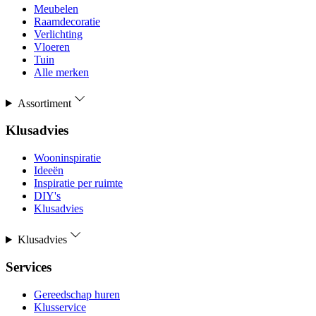
Meubelen
Raamdecoratie
Verlichting
Vloeren
Tuin
Alle merken
Assortiment
Klusadvies
Wooninspiratie
Ideeën
Inspiratie per ruimte
DIY's
Klusadvies
Klusadvies
Services
Gereedschap huren
Klusservice