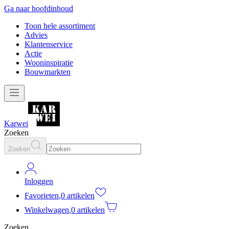
Ga naar hoofdinhoud
Toon hele assortiment
Advies
Klantenservice
Actie
Wooninspiratie
Bouwmarkten
Karwei
Zoeken
Zoeken
Inloggen
Favorieten
,
0 artikelen
Winkelwagen
,
0 artikelen
Zoeken