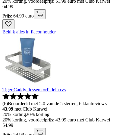
20% korting, voordeelprijs: 51.99 euro met Club Karwei
64
.
99
Prijs: 64.99 euro
Bekijk alles in flaconhouder
Tiger Caddy flessenkorf klein rvs
(
6
)
Beoordeeld met 5.0 van de 5 sterren, 6 klantreviews
43.99
met Club Karwei
20% korting
20% korting
20% korting, voordeelprijs: 43.99 euro met Club Karwei
54
.
99
Prijs: 54.99 euro