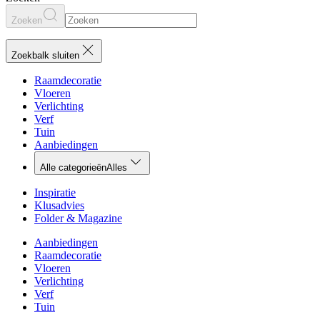
Zoeken
Zoekbalk sluiten
Raamdecoratie
Vloeren
Verlichting
Verf
Tuin
Aanbiedingen
Alle categorieën
Alles
Inspiratie
Klusadvies
Folder & Magazine
Aanbiedingen
Raamdecoratie
Vloeren
Verlichting
Verf
Tuin