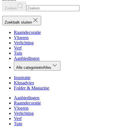
Zoeken
Zoekbalk sluiten
Raamdecoratie
Vloeren
Verlichting
Verf
Tuin
Aanbiedingen
Alle categorieën
Alles
Inspiratie
Klusadvies
Folder & Magazine
Aanbiedingen
Raamdecoratie
Vloeren
Verlichting
Verf
Tuin