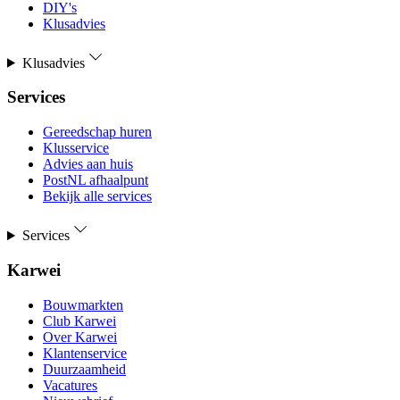
DIY's
Klusadvies
Klusadvies
Services
Gereedschap huren
Klusservice
Advies aan huis
PostNL afhaalpunt
Bekijk alle services
Services
Karwei
Bouwmarkten
Club Karwei
Over Karwei
Klantenservice
Duurzaamheid
Vacatures