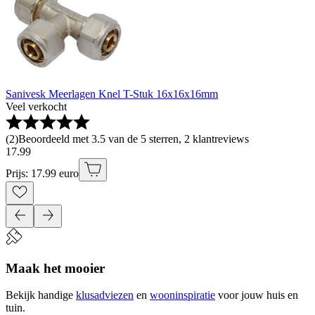
Sanivesk Meerlagen Knel T-Stuk 16x16x16mm
Veel verkocht
(
2
)
Beoordeeld met 3.5 van de 5 sterren, 2 klantreviews
17
.
99
Prijs: 17.99 euro
Maak het mooier
Bekijk handige
klusadviezen
en
wooninspiratie
voor jouw huis en
tuin.