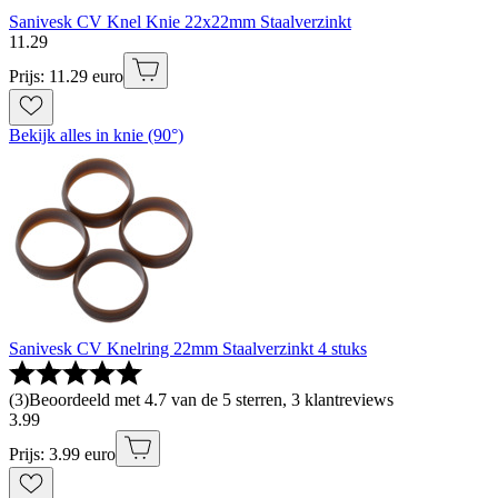
Sanivesk CV Knel Knie 22x22mm Staalverzinkt
11
.
29
Prijs: 11.29 euro
Bekijk alles in knie (90°)
Sanivesk CV Knelring 22mm Staalverzinkt 4 stuks
(
3
)
Beoordeeld met 4.7 van de 5 sterren, 3 klantreviews
3
.
99
Prijs: 3.99 euro