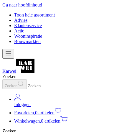
Ga naar hoofdinhoud
Toon hele assortiment
Advies
Klantenservice
Actie
Wooninspiratie
Bouwmarkten
Karwei
Zoeken
Zoeken
Inloggen
Favorieten
,
0 artikelen
Winkelwagen
,
0 artikelen
Zoeken