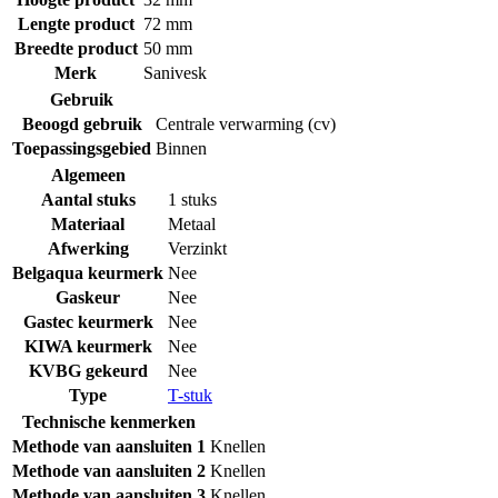
Lengte product
72 mm
Breedte product
50 mm
Merk
Sanivesk
Gebruik
Beoogd gebruik
Centrale verwarming (cv)
Toepassingsgebied
Binnen
Algemeen
Aantal stuks
1 stuks
Materiaal
Metaal
Afwerking
Verzinkt
Belgaqua keurmerk
Nee
Gaskeur
Nee
Gastec keurmerk
Nee
KIWA keurmerk
Nee
KVBG gekeurd
Nee
Type
T-stuk
Technische kenmerken
Methode van aansluiten 1
Knellen
Methode van aansluiten 2
Knellen
Methode van aansluiten 3
Knellen