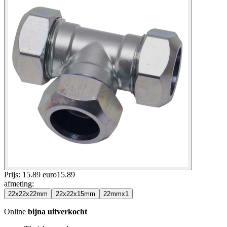
Prijs: 15.89 euro
15
.
89
afmeting
:
22x22x22mm
22x22x15mm
22mmx1
Online
bijna uitverkocht