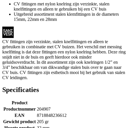
CV fittingen met nylon knelring zijn verzinkte, stalen
knelfittingen en alleen te gebruiken bij een CV buis
Uitgebreid assortiment stalen klemfittingen in de diameters
15mm, 22mm en 28mm
CV fittingen zijn verzinkte, stalen knelfittingen en alleen te
gebruiken in combinatie met CV buizen. Het verschil met messing
knelfitting is dat deze fittingen een nylon knelring hebben. Deze ring
snijdt niet in de buis en geeft hierdoor ook minder
geluidsoverdracht. In dit assortiment zijn ook knelringen 1/2” en
3/4” beschikbaar om van dikwandige stalen buis over te gaan naar
CV buis. CV fittingen zijn esthetisch mooi bij het gebruik van stalen
CV leidingen.
Specificaties
Product
Productnummer
204907
EAN
8718848236612
Gewicht product
205 gr
Hoogte product
32 mm