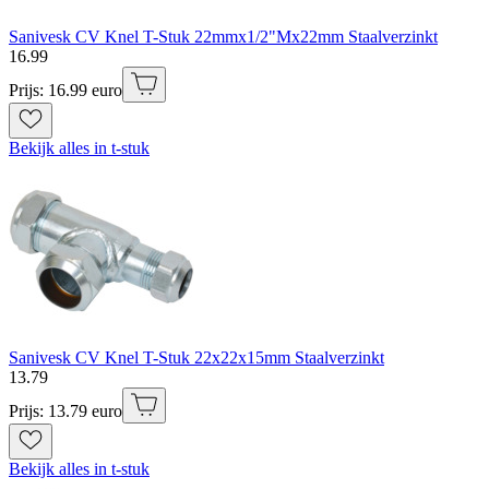
Sanivesk CV Knel T-Stuk 22mmx1/2"Mx22mm Staalverzinkt
16
.
99
Prijs: 16.99 euro
Bekijk alles in t-stuk
Sanivesk CV Knel T-Stuk 22x22x15mm Staalverzinkt
13
.
79
Prijs: 13.79 euro
Bekijk alles in t-stuk