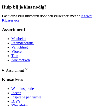
Hulp bij je klus nodig?
Laat jouw klus uitvoeren door een klusexpert met de
Karwei
Klusservice
Assortiment
Meubelen
Raamdecoratie
Verlichting
Vloeren
Tuin
Alle merken
Assortiment
Klusadvies
Wooninspiratie
Ideeën
Inspiratie per ruimte
DIY's
Klusadvies