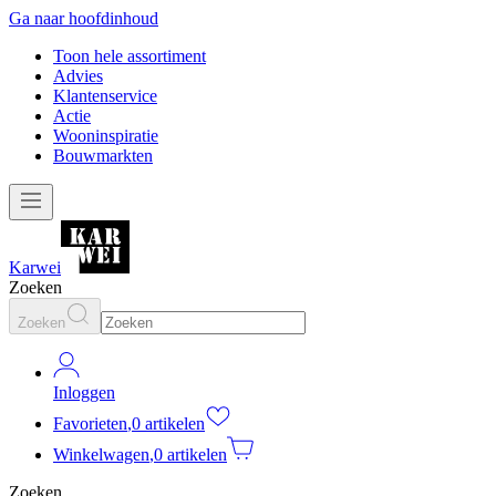
Ga naar hoofdinhoud
Toon hele assortiment
Advies
Klantenservice
Actie
Wooninspiratie
Bouwmarkten
Karwei
Zoeken
Zoeken
Inloggen
Favorieten
,
0 artikelen
Winkelwagen
,
0 artikelen
Zoeken