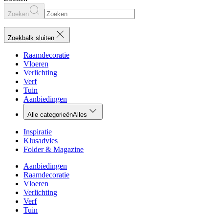
Zoeken
Zoekbalk sluiten
Raamdecoratie
Vloeren
Verlichting
Verf
Tuin
Aanbiedingen
Alle categorieën
Alles
Inspiratie
Klusadvies
Folder & Magazine
Aanbiedingen
Raamdecoratie
Vloeren
Verlichting
Verf
Tuin