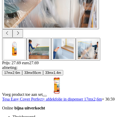
Prijs: 27.69 euro
27
.
69
afmeting
:
17mx2.6m
33mx55cm
33mx1.4m
Voeg product toe aan set
Tesa Easy Cover Perfect+ afdekfolie in dispenser 17mx2,6m
+ 30.59
Online
bijna uitverkocht
Thuisbezorgd