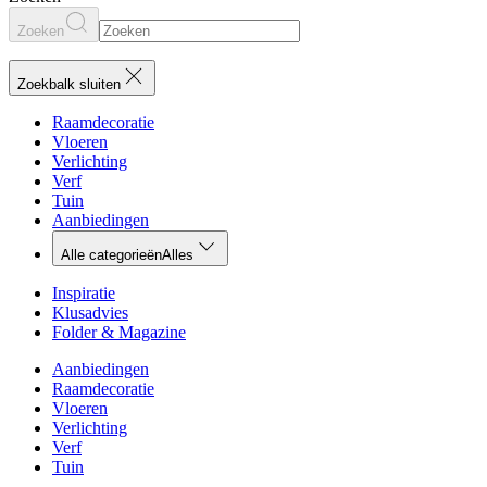
Zoeken
Zoekbalk sluiten
Raamdecoratie
Vloeren
Verlichting
Verf
Tuin
Aanbiedingen
Alle categorieën
Alles
Inspiratie
Klusadvies
Folder & Magazine
Aanbiedingen
Raamdecoratie
Vloeren
Verlichting
Verf
Tuin