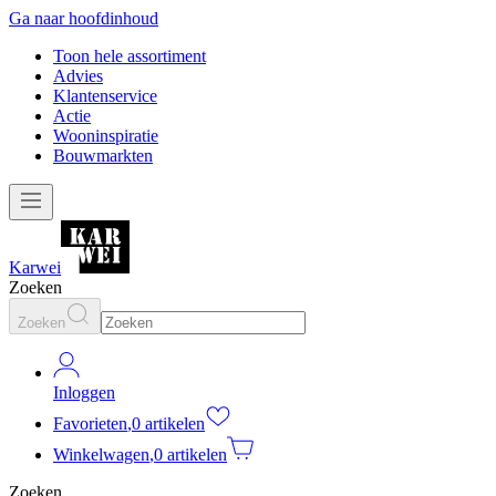
Ga naar hoofdinhoud
Toon hele assortiment
Advies
Klantenservice
Actie
Wooninspiratie
Bouwmarkten
Karwei
Zoeken
Zoeken
Inloggen
Favorieten
,
0 artikelen
Winkelwagen
,
0 artikelen
Zoeken