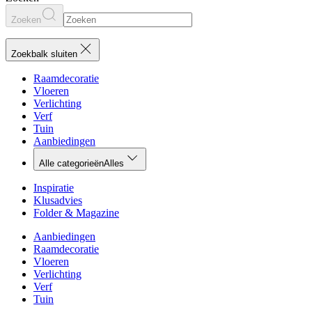
Zoeken
Zoekbalk sluiten
Raamdecoratie
Vloeren
Verlichting
Verf
Tuin
Aanbiedingen
Alle categorieën
Alles
Inspiratie
Klusadvies
Folder & Magazine
Aanbiedingen
Raamdecoratie
Vloeren
Verlichting
Verf
Tuin