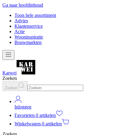
Ga naar hoofdinhoud
Toon hele assortiment
Advies
Klantenservice
Actie
Wooninspiratie
Bouwmarkten
Karwei
Zoeken
Zoeken
Inloggen
Favorieten
,
0 artikelen
Winkelwagen
,
0 artikelen
Zoeken