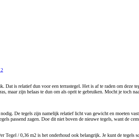
12
. Dat is relatief dun voor een terrastegel. Het is af te raden om deze t
rras, maar zijn helaas te dun om als oprit te gebruiken. Mocht je toch na
nodig. De tegels zijn namelijk relatief licht van gewicht en moeten vas
egels passend zagen. Doe dit niet boven de nieuwe tegels, want de cemen
r Tegel / 0,36 m2 is het onderhoud ook belangrijk. Je kunt de tegels