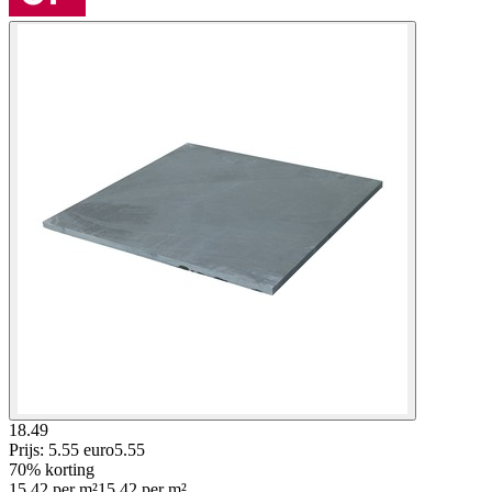
18.49
Prijs: 5.55 euro
5
.
55
70% korting
15.42
per
m²
15.42
per
m²