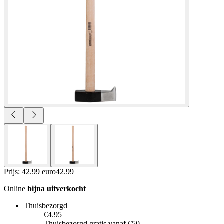
Prijs: 42.99 euro
42
.
99
Online
bijna uitverkocht
Thuisbezorgd
€4.95
Thuisbezorgd gratis vanaf €50