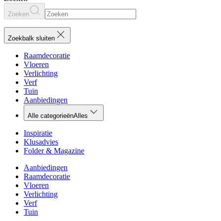
Zoeken
Zoekbalk sluiten
Raamdecoratie
Vloeren
Verlichting
Verf
Tuin
Aanbiedingen
Alle categorieën
Alles
Inspiratie
Klusadvies
Folder & Magazine
Aanbiedingen
Raamdecoratie
Vloeren
Verlichting
Verf
Tuin