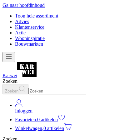
Ga naar hoofdinhoud
Toon hele assortiment
Advies
Klantenservice
Actie
Wooninspiratie
Bouwmarkten
Karwei
Zoeken
Zoeken
Inloggen
Favorieten
,
0 artikelen
Winkelwagen
,
0 artikelen
Zoeken