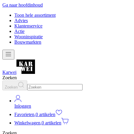
Ga naar hoofdinhoud
Toon hele assortiment
Advies
Klantenservice
Actie
Wooninspiratie
Bouwmarkten
Karwei
Zoeken
Zoeken
Inloggen
Favorieten
,
0 artikelen
Winkelwagen
,
0 artikelen
Zoeken