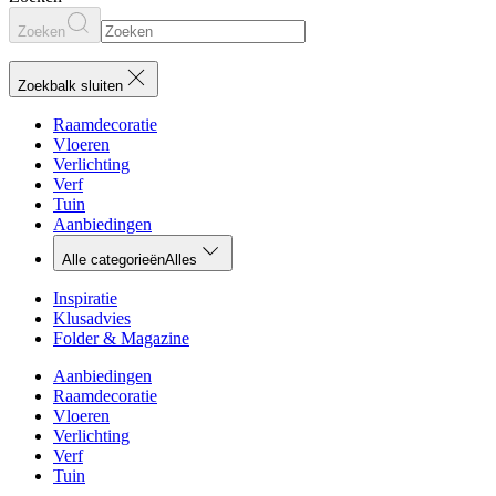
Zoeken
Zoekbalk sluiten
Raamdecoratie
Vloeren
Verlichting
Verf
Tuin
Aanbiedingen
Alle categorieën
Alles
Inspiratie
Klusadvies
Folder & Magazine
Aanbiedingen
Raamdecoratie
Vloeren
Verlichting
Verf
Tuin