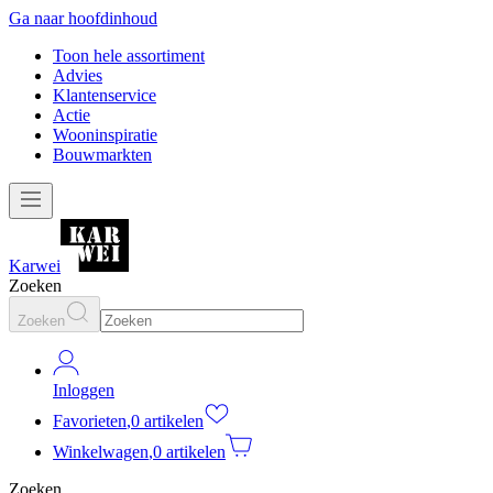
Ga naar hoofdinhoud
Toon hele assortiment
Advies
Klantenservice
Actie
Wooninspiratie
Bouwmarkten
Karwei
Zoeken
Zoeken
Inloggen
Favorieten
,
0 artikelen
Winkelwagen
,
0 artikelen
Zoeken