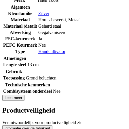
Merk
Talen Tools
Algemeen
Kleurfamilie
Zilver
Materiaal
Hout - bewerkt
,
Metaal
Materiaal (detail)
Gehard staal
Afwerking
Gegalvaniseerd
FSC-keurmerk
Ja
PEFC Keurmerk
Nee
Type
Handcultivator
Afmetingen
Lengte steel
13 cm
Gebruik
Toepassing
Grond beluchten
Technische kenmerken
Combisysteem onderdeel
Nee
Lees meer
Productveiligheid
Verantwoordelijk voor productveiligheid zie
informatie over de fabrikant