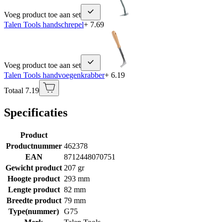
Voeg product toe aan set
Talen Tools handschrepel
+ 7.69
Voeg product toe aan set
Talen Tools handvoegenkrabber
+ 6.19
Totaal 7.19
Specificaties
Product
Productnummer
462378
EAN
8712448070751
Gewicht product
207 gr
Hoogte product
293 mm
Lengte product
82 mm
Breedte product
79 mm
Type(nummer)
G75