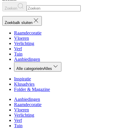
Zoeken
Zoekbalk sluiten
Raamdecoratie
Vloeren
Verlichting
Verf
Tuin
Aanbiedingen
Alle categorieën
Alles
Inspiratie
Klusadvies
Folder & Magazine
Aanbiedingen
Raamdecoratie
Vloeren
Verlichting
Verf
Tuin