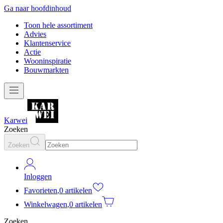
Ga naar hoofdinhoud
Toon hele assortiment
Advies
Klantenservice
Actie
Wooninspiratie
Bouwmarkten
Karwei
Zoeken
Zoeken
Inloggen
Favorieten
,
0 artikelen
Winkelwagen
,
0 artikelen
Zoeken