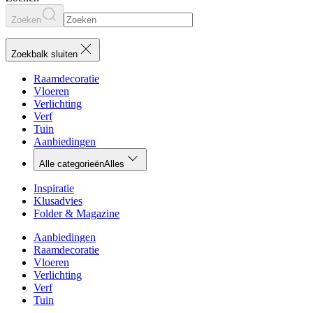
Zoeken
Zoekbalk sluiten
Raamdecoratie
Vloeren
Verlichting
Verf
Tuin
Aanbiedingen
Alle categorieën
Alles
Inspiratie
Klusadvies
Folder & Magazine
Aanbiedingen
Raamdecoratie
Vloeren
Verlichting
Verf
Tuin