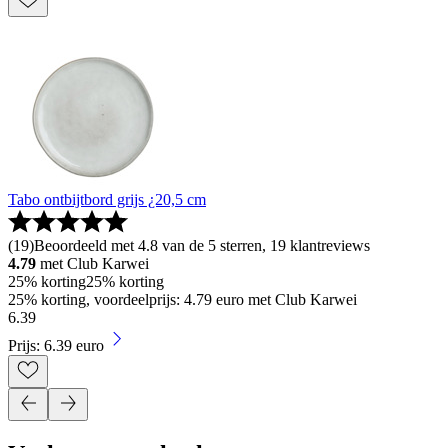
Tabo ontbijtbord grijs ¿20,5 cm
(
19
)
Beoordeeld met 4.8 van de 5 sterren, 19 klantreviews
4.79
met Club Karwei
25% korting
25% korting
25% korting, voordeelprijs: 4.79 euro met Club Karwei
6
.
39
Prijs: 6.39 euro