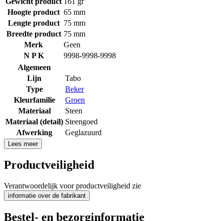
Gewicht product
161 gr
Hoogte product
65 mm
Lengte product
75 mm
Breedte product
75 mm
Merk
Geen
N P K
9998-9998-9998
Algemeen
Lijn
Tabo
Type
Beker
Kleurfamilie
Groen
Materiaal
Steen
Materiaal (detail)
Steengoed
Afwerking
Geglazuurd
Lees meer
Productveiligheid
Verantwoordelijk voor productveiligheid zie
informatie over de fabrikant
Bestel- en bezorginformatie