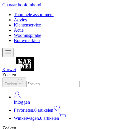
Ga naar hoofdinhoud
Toon hele assortiment
Advies
Klantenservice
Actie
Wooninspiratie
Bouwmarkten
Karwei
Zoeken
Zoeken
Inloggen
Favorieten
,
0 artikelen
Winkelwagen
,
0 artikelen
Zoeken