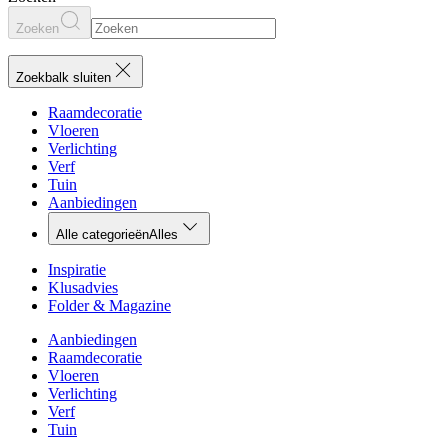
Zoeken
Zoekbalk sluiten
Raamdecoratie
Vloeren
Verlichting
Verf
Tuin
Aanbiedingen
Alle categorieën
Alles
Inspiratie
Klusadvies
Folder & Magazine
Aanbiedingen
Raamdecoratie
Vloeren
Verlichting
Verf
Tuin