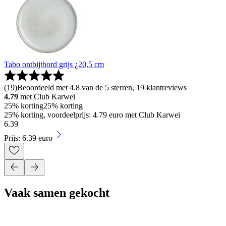
Tabo ontbijtbord grijs ¿20,5 cm
(
19
)
Beoordeeld met 4.8 van de 5 sterren, 19 klantreviews
4.79
met Club Karwei
25% korting
25% korting
25% korting, voordeelprijs: 4.79 euro met Club Karwei
6
.
39
Prijs: 6.39 euro
Vaak samen gekocht