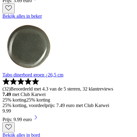
Prijs: 3.69 euro
Bekijk alles in beker
Tabo dinerbord groen ¿26,5 cm
(
32
)
Beoordeeld met 4.3 van de 5 sterren, 32 klantreviews
7.49
met Club Karwei
25% korting
25% korting
25% korting, voordeelprijs: 7.49 euro met Club Karwei
9
.
99
Prijs: 9.99 euro
Bekijk alles in bord