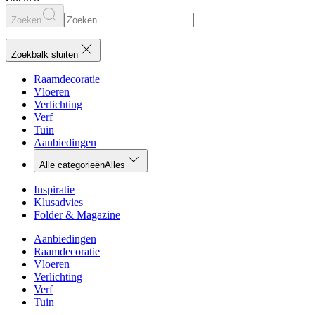
Zoeken
Zoekbalk sluiten
Raamdecoratie
Vloeren
Verlichting
Verf
Tuin
Aanbiedingen
Alle categorieën
Alles
Inspiratie
Klusadvies
Folder & Magazine
Aanbiedingen
Raamdecoratie
Vloeren
Verlichting
Verf
Tuin