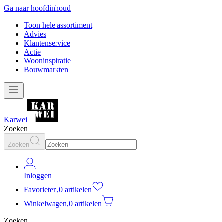
Ga naar hoofdinhoud
Toon hele assortiment
Advies
Klantenservice
Actie
Wooninspiratie
Bouwmarkten
Karwei
Zoeken
Zoeken
Inloggen
Favorieten
,
0 artikelen
Winkelwagen
,
0 artikelen
Zoeken