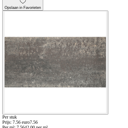
Opslaan in Favorieten
Per
stuk
Prijs: 7.56 euro
7
.
56
Per
m²
:
7.56
42.00
per
m²