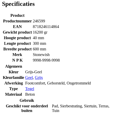
Specificaties
Product
Productnummer
246599
EAN
8718246114864
Gewicht product
16200 gr
Hoogte product
40 mm
Lengte product
300 mm
Breedte product
600 mm
Merk
Stonewish
N P K
9998-9998-9998
Algemeen
Kleur
Grijs-Geel
Kleurfamilie
Geel
,
Grijs
Afwerking
Footcomfort
,
Geborsteld
,
Ongetrommeld
Type
Tegel
Materiaal
Beton
Gebruik
Geschikt voor onderdeel
Pad
,
Sierbestrating
,
Siertuin
,
Terras
,
buiten
Tuin