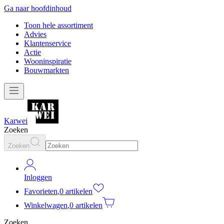
Ga naar hoofdinhoud
Toon hele assortiment
Advies
Klantenservice
Actie
Wooninspiratie
Bouwmarkten
Karwei
Zoeken
Zoeken
Inloggen
Favorieten
,
0 artikelen
Winkelwagen
,
0 artikelen
Zoeken