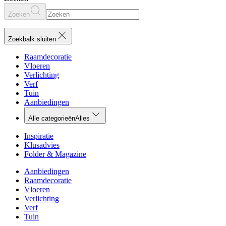
Zoeken
Zoekbalk sluiten
Raamdecoratie
Vloeren
Verlichting
Verf
Tuin
Aanbiedingen
Alle categorieën
Alles
Inspiratie
Klusadvies
Folder & Magazine
Aanbiedingen
Raamdecoratie
Vloeren
Verlichting
Verf
Tuin