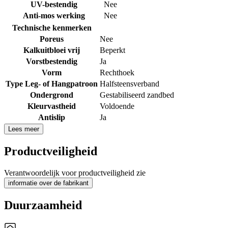
UV-bestendig
Nee
Anti-mos werking
Nee
Technische kenmerken
Poreus
Nee
Kalkuitbloei vrij
Beperkt
Vorstbestendig
Ja
Vorm
Rechthoek
Type Leg- of Hangpatroon
Halfsteensverband
Ondergrond
Gestabiliseerd zandbed
Kleurvastheid
Voldoende
Antislip
Ja
Lees meer
Productveiligheid
Verantwoordelijk voor productveiligheid zie
informatie over de fabrikant
Duurzaamheid