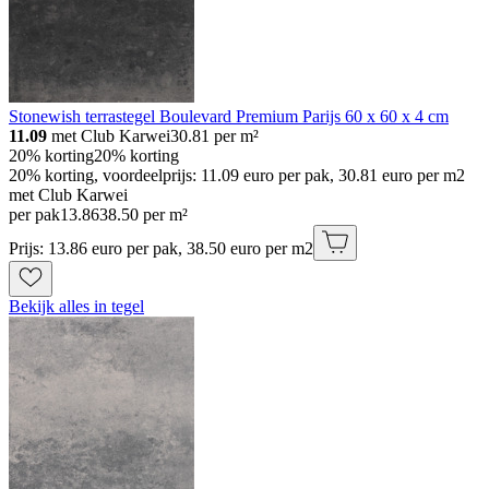
Stonewish terrastegel Boulevard Premium Parijs 60 x 60 x 4 cm
11.09
met Club Karwei
30.81
per m²
20% korting
20% korting
20% korting, voordeelprijs: 11.09 euro per pak, 30.81 euro per m2
met Club Karwei
per pak
13
.
86
38.50 per m²
Prijs: 13.86 euro per pak, 38.50 euro per m2
Bekijk alles in tegel