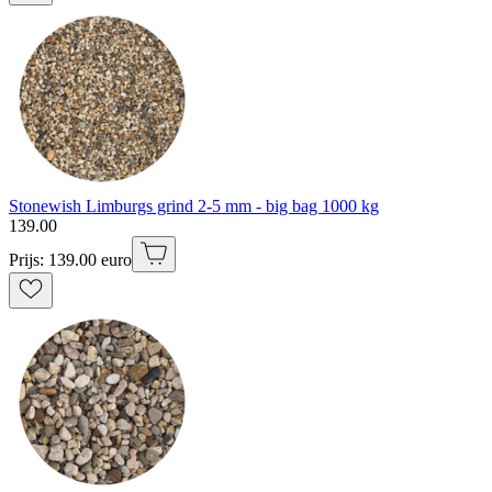
Stonewish Limburgs grind 2-5 mm - big bag 1000 kg
139
.
00
Prijs: 139.00 euro