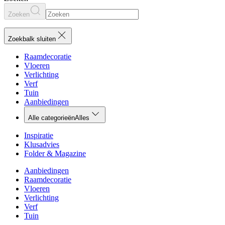
Zoeken
Zoekbalk sluiten
Raamdecoratie
Vloeren
Verlichting
Verf
Tuin
Aanbiedingen
Alle categorieën
Alles
Inspiratie
Klusadvies
Folder & Magazine
Aanbiedingen
Raamdecoratie
Vloeren
Verlichting
Verf
Tuin