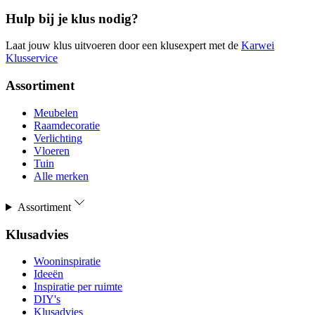
Hulp bij je klus nodig?
Laat jouw klus uitvoeren door een klusexpert met de
Karwei
Klusservice
Assortiment
Meubelen
Raamdecoratie
Verlichting
Vloeren
Tuin
Alle merken
Assortiment
Klusadvies
Wooninspiratie
Ideeën
Inspiratie per ruimte
DIY's
Klusadvies