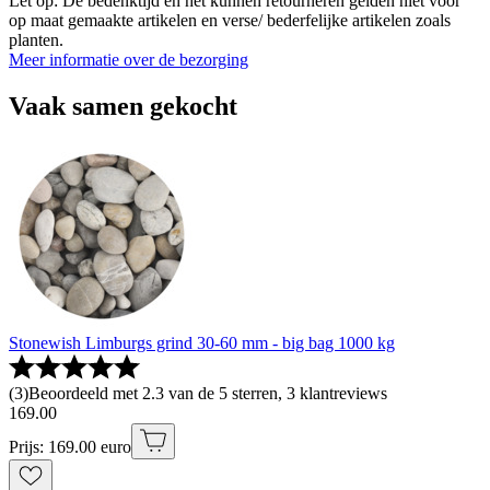
Let op: De bedenktijd en het kunnen retourneren gelden niet voor
op maat gemaakte artikelen en verse/ bederfelijke artikelen zoals
planten.
Meer informatie over de bezorging
Vaak samen gekocht
Stonewish Limburgs grind 30-60 mm - big bag 1000 kg
(
3
)
Beoordeeld met 2.3 van de 5 sterren, 3 klantreviews
169
.
00
Prijs: 169.00 euro