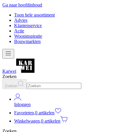
Ga naar hoofdinhoud
Toon hele assortiment
Advies
Klantenservice
Actie
Wooninspiratie
Bouwmarkten
Karwei
Zoeken
Zoeken
Inloggen
Favorieten
,
0 artikelen
Winkelwagen
,
0 artikelen
Zoeken