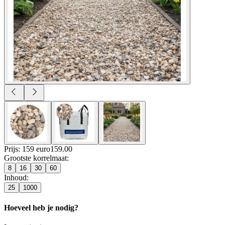
Prijs: 159 euro
159
.
00
Grootste korrelmaat
:
8
16
30
60
Inhoud
:
25
1000
Hoeveel heb je nodig?