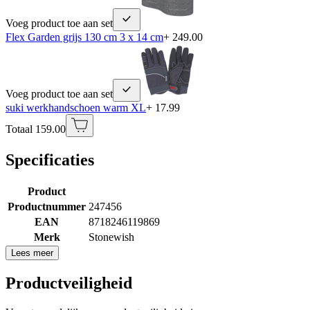
Voeg product toe aan set
Flex Garden grijs 130 cm 3 x 14 cm
+ 249.00
Voeg product toe aan set
suki werkhandschoen warm XL
+ 17.99
Totaal 159.00
Specificaties
Product
Productnummer
247456
EAN
8718246119869
Merk
Stonewish
Lees meer
Productveiligheid