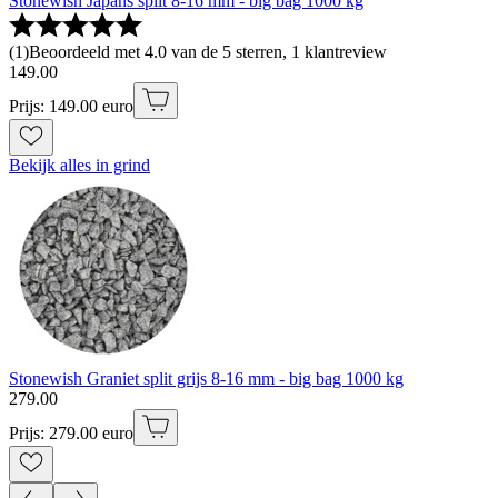
Stonewish Japans split 8-16 mm - big bag 1000 kg
(
1
)
Beoordeeld met 4.0 van de 5 sterren, 1 klantreview
149
.
00
Prijs: 149.00 euro
Bekijk alles in grind
Stonewish Graniet split grijs 8-16 mm - big bag 1000 kg
279
.
00
Prijs: 279.00 euro