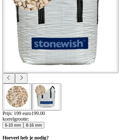
Prijs: 199 euro
199
.
00
korrelgrootte
:
6-10 mm
8-16 mm
Hoeveel heb je nodig?