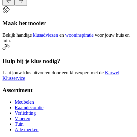
Maak het mooier
Bekijk handige
klusadviezen
en
wooninspiratie
voor jouw huis en
tuin.
Hulp bij je klus nodig?
Laat jouw klus uitvoeren door een klusexpert met de
Karwei
Klusservice
Assortiment
Meubelen
Raamdecoratie
Verlichting
Vloeren
Tuin
Alle merken