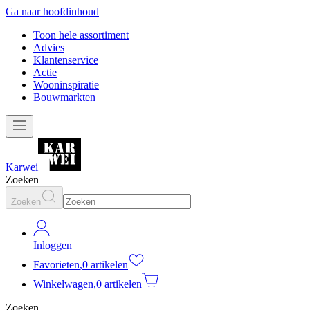
Ga naar hoofdinhoud
Toon hele assortiment
Advies
Klantenservice
Actie
Wooninspiratie
Bouwmarkten
Karwei
Zoeken
Zoeken
Inloggen
Favorieten
,
0 artikelen
Winkelwagen
,
0 artikelen
Zoeken