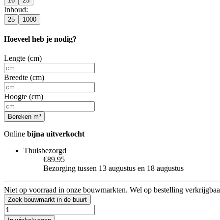
16
25
Inhoud
:
25
1000
Hoeveel heb je nodig?
Lengte (cm)
Breedte (cm)
Hoogte (cm)
Bereken m³
Online
bijna uitverkocht
Thuisbezorgd
€89.95
Bezorging tussen 13 augustus en 18 augustus
Niet op voorraad in onze bouwmarkten. Wel op bestelling verkrijgbaa
Zoek bouwmarkt in de buurt