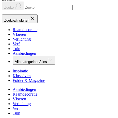
Zoeken
Zoekbalk sluiten
Raamdecoratie
Vloeren
Verlichting
Verf
Tuin
Aanbiedingen
Alle categorieën
Alles
Inspiratie
Klusadvies
Folder & Magazine
Aanbiedingen
Raamdecoratie
Vloeren
Verlichting
Verf
Tuin