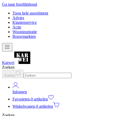
Ga naar hoofdinhoud
Toon hele assortiment
Advies
Klantenservice
Actie
Wooninspiratie
Bouwmarkten
Karwei
Zoeken
Zoeken
Inloggen
Favorieten
,
0 artikelen
Winkelwagen
,
0 artikelen
Zoeken