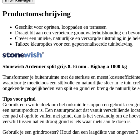
In winkelwagen
Productomschrijving
Geschikt voor opritten, looppaden en terrassen
Draagt bij aan een verbeterde grondwaterhuishouding en bevor
Creëer een unieke, natuurlijke en verzorgde uitstraling in je hele
Talloze kleuropties voor een gepersonaliseerde tuinbeleving
Stonewish Ardenner split grijs 8-16 mm - Bigbag á 1000 kg
Transformeer je buitenruimte met de sterkste en meest kostenefficiënte 
waardoor je moeiteloos een stijlvolle en natuurlijke sfeer in je tuin 
ongekende mogelijkheden van split en grind en breng de natuurlijke s
Tips voor grind
Gebruik een worteldoek om het onkruid te stoppen en gebruik een grindr
een natuurproduct is. Een natuurproduct dat vanuit verschillende loca
een pad of oprit te vullen met grind, dan is het verstandig om de hoeve
verschil tussen nat en droog grind is iets waar niets aan te doen is.
Gebruik je een grindrooster? Houd dan een laagdikte van ongeveer 3 c