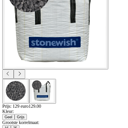
Prijs: 129 euro
129
.
00
Kleur
:
Geel
Grijs
Grootste korrelmaat
: