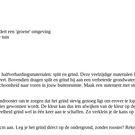
dert een 'groene' omgeving
 tuin
halfverhardingsmaterialen: split en grind. Deze veelzijdige materialen l
creëert. Bovendien dragen split en grind bij aan een verbeterde grondwa
choonheid naar voren in jouw buitenruimte. Maak een statement met stij
ooster om te zorgen dat het grind stevig genoeg ligt om erover te lopen
ties gewonnen wordt. De kleur kan dus iets afwijken van de kleur op de 
elheid grind wel in één keer aan te schaffen. Zo verklein je de kans op p
m aan. Leg je het grind direct op de ondergrond, zonder rooster? Reken 