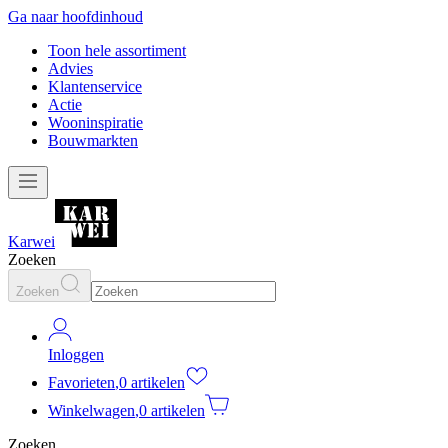
Ga naar hoofdinhoud
Toon hele assortiment
Advies
Klantenservice
Actie
Wooninspiratie
Bouwmarkten
Karwei
Zoeken
Zoeken
Inloggen
Favorieten
,
0 artikelen
Winkelwagen
,
0 artikelen
Zoeken