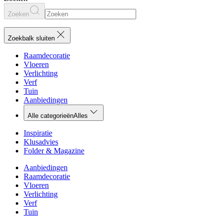
Zoeken
Zoekbalk sluiten
Raamdecoratie
Vloeren
Verlichting
Verf
Tuin
Aanbiedingen
Alle categorieën
Alles
Inspiratie
Klusadvies
Folder & Magazine
Aanbiedingen
Raamdecoratie
Vloeren
Verlichting
Verf
Tuin