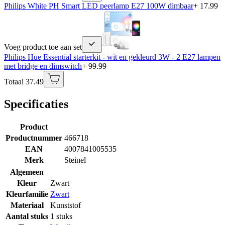
Philips White PH Smart LED peerlamp E27 100W dimbaar
+ 17.99
Voeg product toe aan set
Philips Hue Essential starterkit - wit en gekleurd 3W - 2 E27 lampen
met bridge en dimswitch
+ 99.99
Totaal 37.49
Specificaties
Product
Productnummer
466718
EAN
4007841005535
Merk
Steinel
Algemeen
Kleur
Zwart
Kleurfamilie
Zwart
Materiaal
Kunststof
Aantal stuks
1 stuks