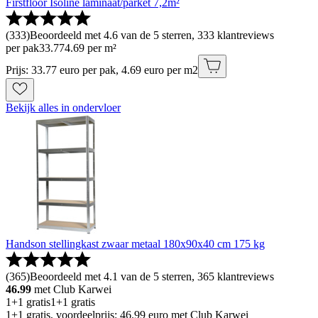
Firstfloor Isoline laminaat/parket 7,2m²
(
333
)
Beoordeeld met 4.6 van de 5 sterren, 333 klantreviews
per pak
33
.
77
4.69 per m²
Prijs: 33.77 euro per pak, 4.69 euro per m2
Bekijk alles in ondervloer
Handson stellingkast zwaar metaal 180x90x40 cm 175 kg
(
365
)
Beoordeeld met 4.1 van de 5 sterren, 365 klantreviews
46.99
met Club Karwei
1+1 gratis
1+1 gratis
1+1 gratis, voordeelprijs: 46.99 euro met Club Karwei