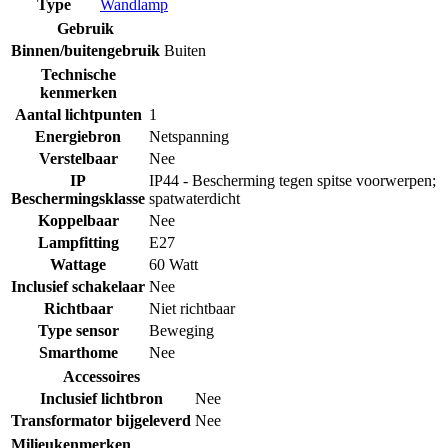
Type
Wandlamp
Gebruik
Binnen/buitengebruik
Buiten
Technische
kenmerken
Aantal lichtpunten
1
Energiebron
Netspanning
Verstelbaar
Nee
IP
IP44 - Bescherming tegen spitse voorwerpen;
Beschermingsklasse
spatwaterdicht
Koppelbaar
Nee
Lampfitting
E27
Wattage
60 Watt
Inclusief schakelaar
Nee
Richtbaar
Niet richtbaar
Type sensor
Beweging
Smarthome
Nee
Accessoires
Inclusief lichtbron
Nee
Transformator bijgeleverd
Nee
Milieukenmerken