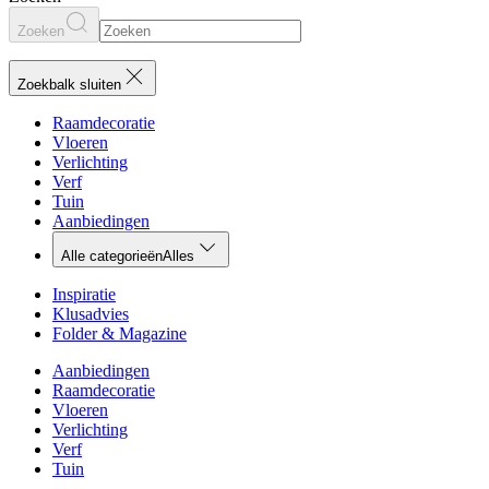
Zoeken
Zoekbalk sluiten
Raamdecoratie
Vloeren
Verlichting
Verf
Tuin
Aanbiedingen
Alle categorieën
Alles
Inspiratie
Klusadvies
Folder & Magazine
Aanbiedingen
Raamdecoratie
Vloeren
Verlichting
Verf
Tuin