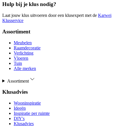
Hulp bij je klus nodig?
Laat jouw klus uitvoeren door een klusexpert met de
Karwei
Klusservice
Assortiment
Meubelen
Raamdecoratie
Verlichting
Vloeren
Tuin
Alle merken
Assortiment
Klusadvies
Wooninspiratie
Ideeën
Inspiratie per ruimte
DIY's
Klusadvies