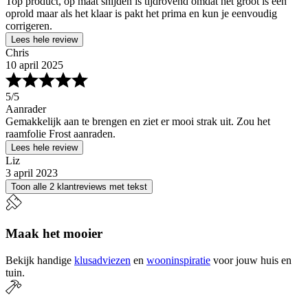
Top product, op maat snijden is tijdrovend omdat het groot is een
oprold maar als het klaar is pakt het prima en kun je eenvoudig
corrigeren.
Lees hele review
Chris
10 april 2025
5
/5
Aanrader
Gemakkelijk aan te brengen en ziet er mooi strak uit. Zou het
raamfolie Frost aanraden.
Lees hele review
Liz
3 april 2023
Toon alle 2 klantreviews met tekst
Maak het mooier
Bekijk handige
klusadviezen
en
wooninspiratie
voor jouw huis en
tuin.