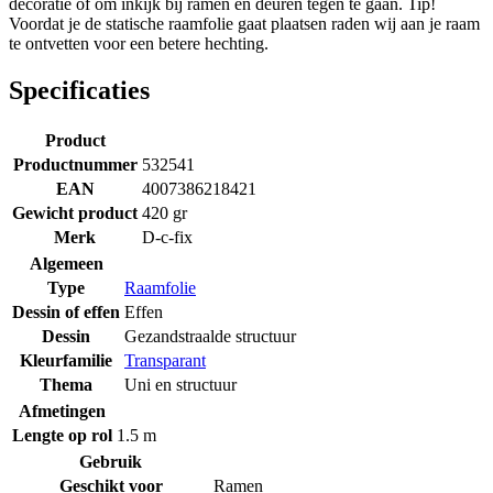
decoratie of om inkijk bij ramen en deuren tegen te gaan. Tip!
Voordat je de statische raamfolie gaat plaatsen raden wij aan je raam
te ontvetten voor een betere hechting.
Specificaties
Product
Productnummer
532541
EAN
4007386218421
Gewicht product
420 gr
Merk
D-c-fix
Algemeen
Type
Raamfolie
Dessin of effen
Effen
Dessin
Gezandstraalde structuur
Kleurfamilie
Transparant
Thema
Uni en structuur
Afmetingen
Lengte op rol
1.5 m
Gebruik
Geschikt voor
Ramen