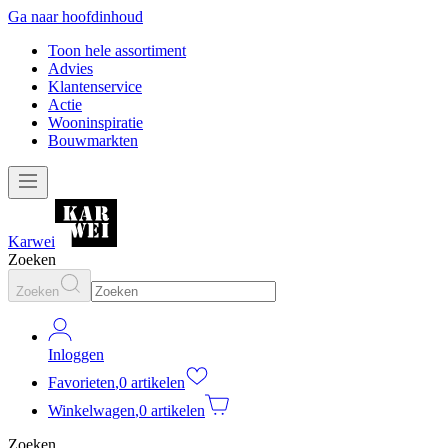
Ga naar hoofdinhoud
Toon hele assortiment
Advies
Klantenservice
Actie
Wooninspiratie
Bouwmarkten
Karwei
Zoeken
Zoeken
Inloggen
Favorieten
,
0 artikelen
Winkelwagen
,
0 artikelen
Zoeken