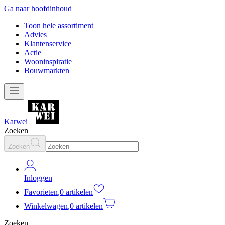
Ga naar hoofdinhoud
Toon hele assortiment
Advies
Klantenservice
Actie
Wooninspiratie
Bouwmarkten
Karwei
Zoeken
Zoeken
Inloggen
Favorieten
,
0 artikelen
Winkelwagen
,
0 artikelen
Zoeken