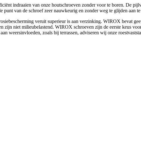
ciënt indraaien van onze houtschroeven zonder voor te boren. De pijl
 punt van de schroef zeer nauwkeurig en zonder weg te glijden aan te 
osiebescherming veruit superieur is aan verzinking. WIROX bevat gee
en zijn niet milieubelastend. WIROX schroeven zijn de eerste keus voor
 aan weersinvloeden, zoals bij terrassen, adviseren wij onze roestvastst