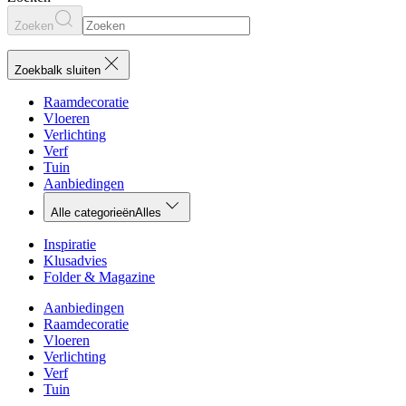
Zoeken
Zoekbalk sluiten
Raamdecoratie
Vloeren
Verlichting
Verf
Tuin
Aanbiedingen
Alle categorieën
Alles
Inspiratie
Klusadvies
Folder & Magazine
Aanbiedingen
Raamdecoratie
Vloeren
Verlichting
Verf
Tuin