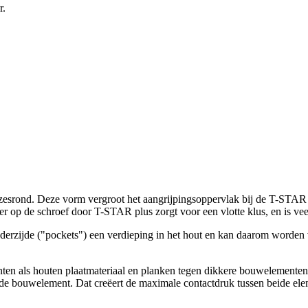
r.
rond. Deze vorm vergroot het aangrijpingsoppervlak bij de T-STAR p
op de schroef door T-STAR plus zorgt voor een vlotte klus, en is veel e
derzijde ("pockets") een verdieping in het hout en kan daarom worden 
n als houten plaatmateriaal en planken tegen dikkere bouwelementen a
igde bouwelement. Dat creëert de maximale contactdruk tussen beide e