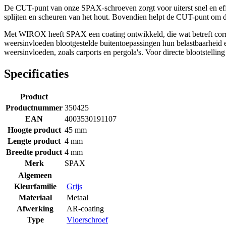
De CUT-punt van onze SPAX-schroeven zorgt voor uiterst snel en effi
splijten en scheuren van het hout. Bovendien helpt de CUT-punt om de
Met WIROX heeft SPAX een coating ontwikkeld, die wat betreft corr
weersinvloeden blootgestelde buitentoepassingen hun belastbaarheid 
weersinvloeden, zoals carports en pergola's. Voor directe blootstelling
Specificaties
Product
Productnummer
350425
EAN
4003530191107
Hoogte product
45 mm
Lengte product
4 mm
Breedte product
4 mm
Merk
SPAX
Algemeen
Kleurfamilie
Grijs
Materiaal
Metaal
Afwerking
AR-coating
Type
Vloerschroef