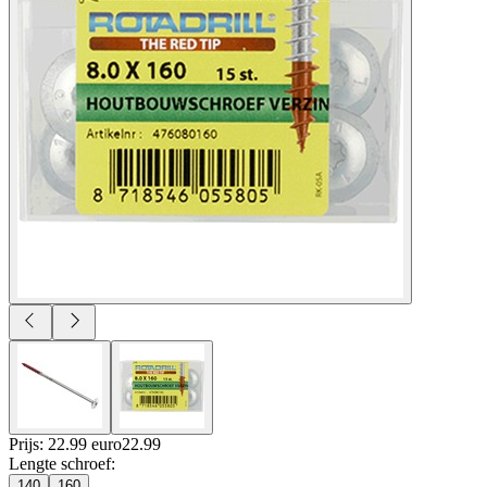
Prijs: 22.99 euro
22
.
99
Lengte schroef
:
140
160