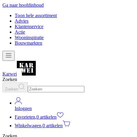
Ga naar hoofdinhoud
Toon hele assortiment
Advies
Klantenservice
Actie
Wooninspiratie
Bouwmarkten
Karwei
Zoeken
Zoeken
Inloggen
Favorieten
,
0 artikelen
Winkelwagen
,
0 artikelen
Zoeken