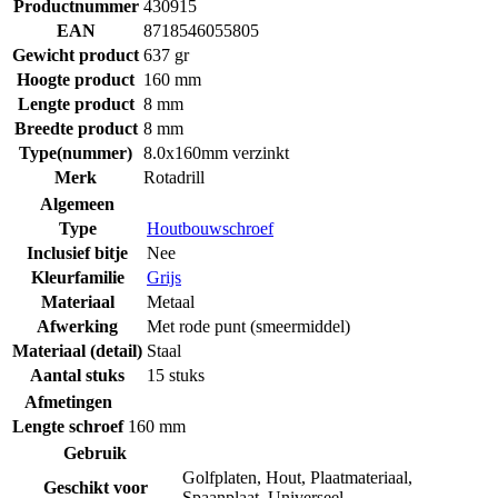
Productnummer
430915
EAN
8718546055805
Gewicht product
637 gr
Hoogte product
160 mm
Lengte product
8 mm
Breedte product
8 mm
Type(nummer)
8.0x160mm verzinkt
Merk
Rotadrill
Algemeen
Type
Houtbouwschroef
Inclusief bitje
Nee
Kleurfamilie
Grijs
Materiaal
Metaal
Afwerking
Met rode punt (smeermiddel)
Materiaal (detail)
Staal
Aantal stuks
15 stuks
Afmetingen
Lengte schroef
160 mm
Gebruik
Golfplaten
,
Hout
,
Plaatmateriaal
,
Geschikt voor
Spaanplaat
,
Universeel