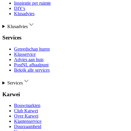
Inspiratie per ruimte
DIY's
Klusadvies
Klusadvies
Services
Gereedschap huren
Klusservice
Advies aan huis
PostNL afhaalpunt
Bekijk alle services
Services
Karwei
Bouwmarkten
Club Karwei
Over Karwei
Klantenservice
Duurzaamheid