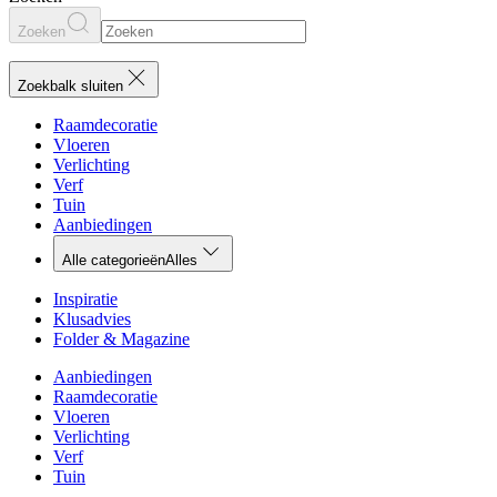
Zoeken
Zoekbalk sluiten
Raamdecoratie
Vloeren
Verlichting
Verf
Tuin
Aanbiedingen
Alle categorieën
Alles
Inspiratie
Klusadvies
Folder & Magazine
Aanbiedingen
Raamdecoratie
Vloeren
Verlichting
Verf
Tuin