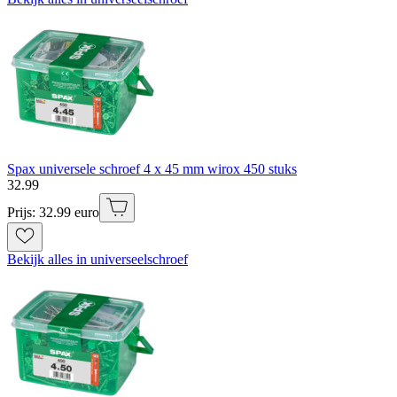
Spax universele schroef 4 x 45 mm wirox 450 stuks
32
.
99
Prijs: 32.99 euro
Bekijk alles in universeelschroef