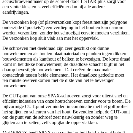
accuschroevendraaier op de schroef door T-STAR plus zorgt voor
een vlotte klus, en is veel efficiënter dan bij alle andere
aandrijvingen.
De verzonken kop (of platverzonken kop) freest met zijn polygone
onderzijde ("pockets") een verdieping in het hout en kan daarom
worden verzonken, zonder het schroefgat eerst te moeten verzinken.
De verzonken kop sluit vlak aan met het oppervlak.
De schroeven met deeldraad zijn zeer geschikt om dunne
bouwelementen als houten plaatmateriaal en planken tegen dikkere
bouwelementen als kanthout of balken te bevestigen. De korte draad
komt in het dikke bouwelement, de draadloze schacht blijft in het
daarop bevestigde bouwelement. Dat creëert de maximale
contactdruk tussen beide elementen. Het draadloze gedeelte moet
ten minste overeenkomen met de dikte van het te bevestigen
bouwelement.
De CUT-punt van onze SPAX-schroeven zorgt voor uiterst snel en
efficiënt indraaien van onze houtschroeven zonder voor te boren. De
pijlvormige CUT-punt vermindert in combinatie met het golfprofiel
het splijten en scheuren van het hout. Bovendien helpt de CUT-punt
om de punt van de schroef zeer nauwkeurig en zonder weg te
glijden aan te zetten, zelfs op gladde oppervlakken.
Met WIROX heeft SPAX een coating ontwikkeld, die wat betreft