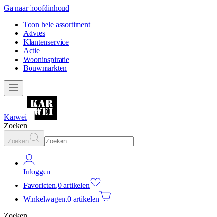
Ga naar hoofdinhoud
Toon hele assortiment
Advies
Klantenservice
Actie
Wooninspiratie
Bouwmarkten
Karwei
Zoeken
Zoeken
Inloggen
Favorieten
,
0 artikelen
Winkelwagen
,
0 artikelen
Zoeken