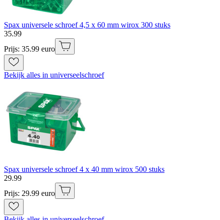
Spax universele schroef 4,5 x 60 mm wirox 300 stuks
35
.
99
Prijs: 35.99 euro
Bekijk alles in universeelschroef
Spax universele schroef 4 x 40 mm wirox 500 stuks
29
.
99
Prijs: 29.99 euro
Bekijk alles in universeelschroef