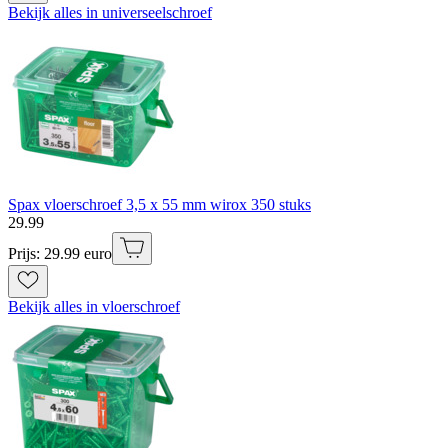
Bekijk alles in universeelschroef
Spax vloerschroef 3,5 x 55 mm wirox 350 stuks
29
.
99
Prijs: 29.99 euro
Bekijk alles in vloerschroef