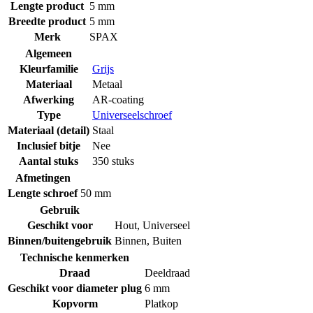
Lengte product
5 mm
Breedte product
5 mm
Merk
SPAX
Algemeen
Kleurfamilie
Grijs
Materiaal
Metaal
Afwerking
AR-coating
Type
Universeelschroef
Materiaal (detail)
Staal
Inclusief bitje
Nee
Aantal stuks
350 stuks
Afmetingen
Lengte schroef
50 mm
Gebruik
Geschikt voor
Hout
,
Universeel
Binnen/buitengebruik
Binnen
,
Buiten
Technische kenmerken
Draad
Deeldraad
Geschikt voor diameter plug
6 mm
Kopvorm
Platkop