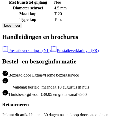
Met kunststof glijlaag
Nee
Diameter schroef
4.5 mm
Maat kop
T 20
Type kop
Torx
Lees meer
Handleidingen en brochures
Prestatieverklaring
- (
NL
)
Prestatieverklaring
- (
FR
)
Bestel- en bezorginformatie
Bezorgd door Extra@Home bezorgservice
Vandaag besteld, maandag 10 augustus in huis
Thuisbezorgd voor €39.95 en gratis vanaf €950
Retourneren
Je kunt dit artikel binnen 30 dagen na aankoop door ons op laten