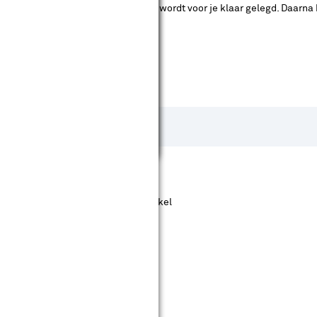
ad. Je betaalt online en het product wordt voor je klaar gelegd. Daarna
hreven door gebruikers van dit artikel