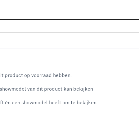
Sluiten
hroef
Home
Assortiment
IJzerwaren
Bevestigingsmateri
Je gekozen filters:
aan je winkelwagen
Type
Houtbouwschroef
it product op voorraad hebben.
 showmodel van dit product kan bekijken
n je winkelwagen:
Type
ft én een showmodel heeft om te bekijken
Universeelschroef
(538)
Hardhoutschroef
(17)
Spaanplaatschroef
(63)
misgegaan...