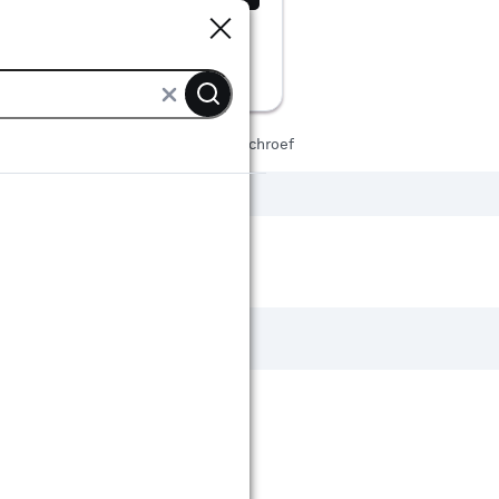
Sluiten
Sluiten
alen
Schroeven
Houtbouwschroef