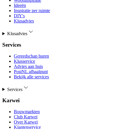
Wooninspiratie
Ideeën
Inspiratie per ruimte
DIY's
Klusadvies
Klusadvies
Services
Gereedschap huren
Klusservice
Advies aan huis
PostNL afhaalpunt
Bekijk alle services
Services
Karwei
Bouwmarkten
Club Karwei
Over Karwei
Klantenservice