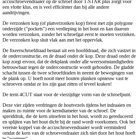
accuschroevendraaier op de schroef door T-STAR plus zorgt voor
een vlotte klus, en is veel efficiënter dan bij alle andere
aandrijvingen.
De verzonken kop (of platverzonken kop) freest met zijn polygone
onderzijde ("pockets") een verdieping in het hout en kan daarom
worden verzonken, zonder het schroefgat eerst te moeten verzinken.
De verzonken kop sluit vlak aan met het oppervlak.
De fixeerschroefdraad bestaat uit een hoofddraad, die zich vastzet in
de onderconstructie, en de draad onder de kop. Deze draad onder de
kop zorgt ervoor, dat de dekplank onder alle weersomstandigheden
betrouwbaar tegen de onderconstructie wordt gehouden. De gladde
schacht tussen de twee schroefdraden in neemt de bewegingen van
de plank op. U hoeft nooit meer houten planken opnieuw vast te
schroeven omdat ze los zijn gaat zitten of teveel kraken!
De term 4CUT staat voor de vierzijdige vorm van de schroefpunt.
Deze vier zijden verdringen de houtvezels tijdens het indraaien en
maken zo ruimte voor de kerndiameter van de schroef. De
spreiddruk, die de kern uitoefent in het hout, wordt zo gereduceerd
en splijten van het hout dicht bij de rand wordt voorkomen. Ook het
vereiste koppel van de accuschroevendraaier wordt verminderd
omdat de kern van de schroevendraaier zich niet door het hout hoeft
te "wurmen".