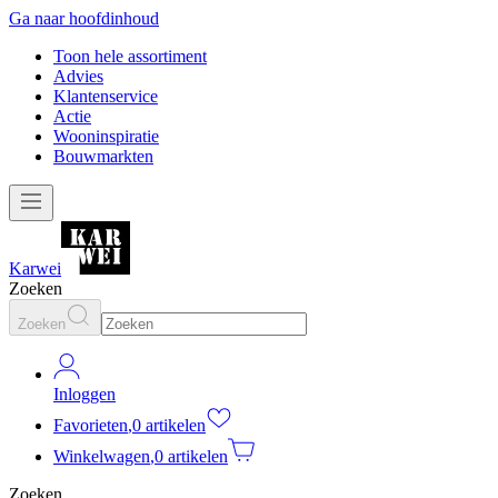
Ga naar hoofdinhoud
Toon hele assortiment
Advies
Klantenservice
Actie
Wooninspiratie
Bouwmarkten
Karwei
Zoeken
Zoeken
Inloggen
Favorieten
,
0 artikelen
Winkelwagen
,
0 artikelen
Zoeken