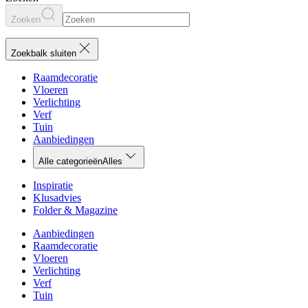
Zoeken
Zoekbalk sluiten
Raamdecoratie
Vloeren
Verlichting
Verf
Tuin
Aanbiedingen
Alle categorieën
Alles
Inspiratie
Klusadvies
Folder & Magazine
Aanbiedingen
Raamdecoratie
Vloeren
Verlichting
Verf
Tuin