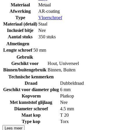
Materiaal
Metaal
Afwerking
AR-coating
Type
Vloerschroef
Materiaal (detail)
Staal
Inclusief bitje
Nee
Aantal stuks
350 stuks
Afmetingen
Lengte schroef
50 mm
Gebruik
Geschikt voor
Hout
,
Universeel
Binnen/buitengebruik
Binnen
,
Buiten
Technische kenmerken
Draad
Dubbeldraad
Geschikt voor diameter plug
6 mm
Kopvorm
Platkop
Met kunststof glijlaag
Nee
Diameter schroef
4.5 mm
Maat kop
T 20
Type kop
Torx
Lees meer