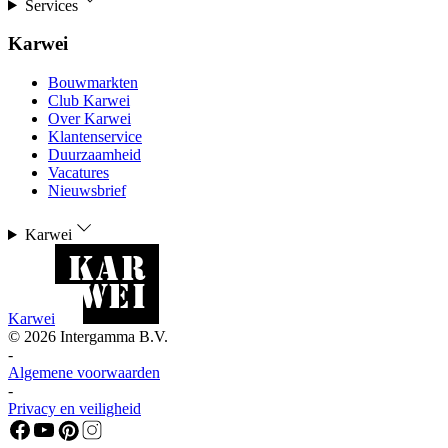
Services
Karwei
Bouwmarkten
Club Karwei
Over Karwei
Klantenservice
Duurzaamheid
Vacatures
Nieuwsbrief
Karwei
Karwei
©
2026
Intergamma B.V.
-
Algemene voorwaarden
-
Privacy en veiligheid