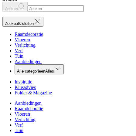
Zoeken
Zoekbalk sluiten
Raamdecoratie
Vloeren
Verlichting
Verf
Tuin
Aanbiedingen
Alle categorieën
Alles
Inspiratie
Klusadvies
Folder & Magazine
Aanbiedingen
Raamdecoratie
Vloeren
Verlichting
Verf
Tuin