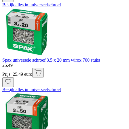
Bekijk alles in universeelschroef
Spax universele schroef 3,5 x 20 mm wirox 700 stuks
25
.
49
Prijs: 25.49 euro
Bekijk alles in universeelschroef