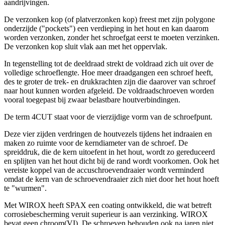
aandrijvingen.
De verzonken kop (of platverzonken kop) freest met zijn polygone
onderzijde ("pockets") een verdieping in het hout en kan daarom
worden verzonken, zonder het schroefgat eerst te moeten verzinken.
De verzonken kop sluit vlak aan met het oppervlak.
In tegenstelling tot de deeldraad strekt de voldraad zich uit over de
volledige schroeflengte. Hoe meer draadgangen een schroef heeft,
des te groter de trek- en drukkrachten zijn die daarover van schroef
naar hout kunnen worden afgeleid. De voldraadschroeven worden
vooral toegepast bij zwaar belastbare houtverbindingen.
De term 4CUT staat voor de vierzijdige vorm van de schroefpunt.
Deze vier zijden verdringen de houtvezels tijdens het indraaien en
maken zo ruimte voor de kerndiameter van de schroef. De
spreiddruk, die de kern uitoefent in het hout, wordt zo gereduceerd
en splijten van het hout dicht bij de rand wordt voorkomen. Ook het
vereiste koppel van de accuschroevendraaier wordt verminderd
omdat de kern van de schroevendraaier zich niet door het hout hoeft
te "wurmen".
Met WIROX heeft SPAX een coating ontwikkeld, die wat betreft
corrosiebescherming veruit superieur is aan verzinking. WIROX
bevat geen chroom(VI). De schroeven behouden ook na jaren niet