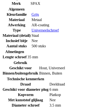
Merk
SPAX
Algemeen
Kleurfamilie
Grijs
Materiaal
Metaal
Afwerking
AR-coating
Type
Universeelschroef
Materiaal (detail)
Staal
Inclusief bitje
Nee
Aantal stuks
500 stuks
Afmetingen
Lengte schroef
35 mm
Gebruik
Geschikt voor
Hout
,
Universeel
Binnen/buitengebruik
Binnen
,
Buiten
Technische kenmerken
Draad
Deeldraad
Geschikt voor diameter plug
6 mm
Kopvorm
Platkop
Met kunststof glijlaag
Nee
Diameter schroef
3.5 mm