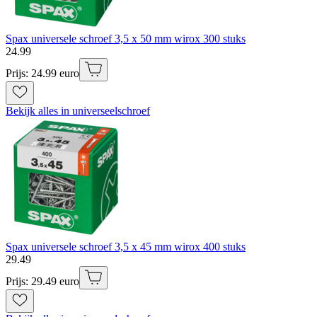
Spax universele schroef 3,5 x 50 mm wirox 300 stuks
24
.
99
Prijs: 24.99 euro
Bekijk alles in universeelschroef
Spax universele schroef 3,5 x 45 mm wirox 400 stuks
29
.
49
Prijs: 29.49 euro