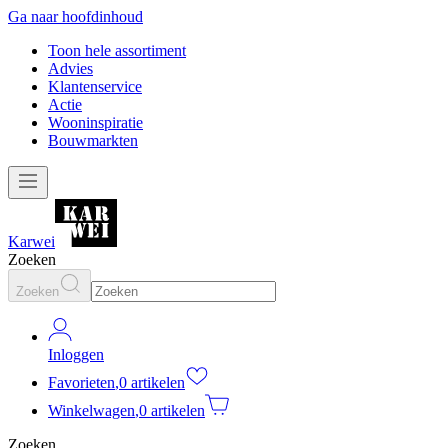
Ga naar hoofdinhoud
Toon hele assortiment
Advies
Klantenservice
Actie
Wooninspiratie
Bouwmarkten
Karwei
Zoeken
Zoeken
Inloggen
Favorieten
,
0 artikelen
Winkelwagen
,
0 artikelen
Zoeken