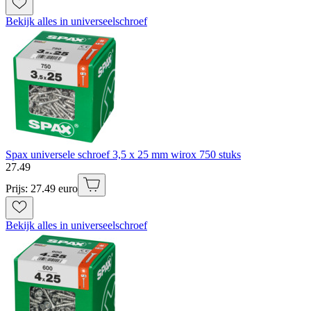
Bekijk alles in universeelschroef
Spax universele schroef 3,5 x 25 mm wirox 750 stuks
27
.
49
Prijs: 27.49 euro
Bekijk alles in universeelschroef