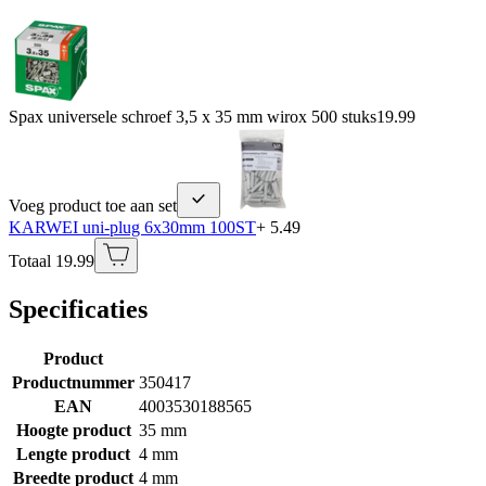
Spax universele schroef 3,5 x 35 mm wirox 500 stuks
19.99
Voeg product toe aan set
KARWEI uni-plug 6x30mm 100ST
+ 5.49
Totaal 19.99
Specificaties
Product
Productnummer
350417
EAN
4003530188565
Hoogte product
35 mm
Lengte product
4 mm
Breedte product
4 mm