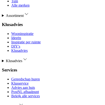
Tuin
Alle merken
Assortiment
Klusadvies
Wooninspiratie
Ideeën
Inspiratie per ruimte
DIY's
Klusadvies
Klusadvies
Services
Gereedschap huren
Klusservice
Advies aan huis
PostNL afhaalpunt
Bekijk alle services